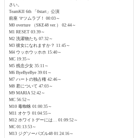
さい。
TeamKII 6th 「0start」公演
前座 マツムラブ！ 00:03～
M0 overture （SKE48 ver.） 02:44～
M1 RESET 03:39～
M2 洗濯物たち 07:32～
M3 彼女になれますか？ 11:45～
M4 ウッホウッホホ 15:40～
MC 19:35～
M5 残念少女 35:11～
M6 ByeByeBye 39:01～
M7 ハートの独占権 42:46～
M8 君について 47:03～
M9 MARIA 52:42～
MC 56:52～
M10 毒蜘蛛 01:00:35～
M11 オケラ 01:04:55～
M12 ホワイトデーには… 01:09:52～
MC 01:13:53～
M13 ジグソーパズル48 01:24:16～