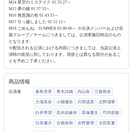
M14 星空のミステイク 01:33:27～
M15 夢の鐘 01:37:53～
M16 無意識の色 01:43:15～
M17 引っ越しました 01:51:12～
M18 ごめんね、SUMMER 02:00:06～ ※出演メンバーおよび在
籍グループ／チームにつきましては、公演実施日時点のもの
となります。
※配信される公演における内容につきましては、当該公演上
演時の状況に則しております。現状とは異なる部分があるこ
とを予めご了承ください。
商品情報
出演者
倉島杏実
青木詩織
内山命
江籠裕奈
大場美奈
小畑優奈
片岡成美
北野瑠華
白井琴望
高木由麻奈
高塚夏生
竹内彩姫
日高優月
古畑奈和
水野愛理
太田彩夏