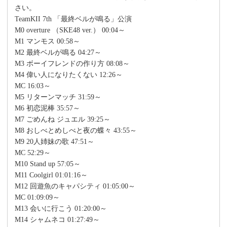
さい。
TeamKII 7th 「最終ベルが鳴る」公演
M0 overture （SKE48 ver.） 00:04～
M1 マンモス 00:58～
M2 最終ベルが鳴る 04:27～
M3 ボーイフレンドの作り方 08:08～
M4 偉い人になりたくない 12:26～
MC 16:03～
M5 リターンマッチ 31:59～
M6 初恋泥棒 35:57～
M7 ごめんね ジュエル 39:25～
M8 おしべとめしべと夜の蝶々 43:55～
M9 20人姉妹の歌 47:51～
MC 52:29～
M10 Stand up 57:05～
M11 Coolgirl 01:01:16～
M12 回遊魚のキャパシティ 01:05:00～
MC 01:09:09～
M13 会いに行こう 01:20:00～
M14 シャムネコ 01:27:49～