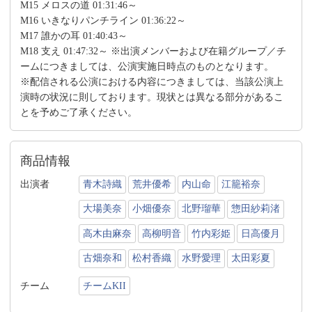
M15 メロスの道 01:31:46～
M16 いきなりパンチライン 01:36:22～
M17 誰かの耳 01:40:43～
M18 支え 01:47:32～ ※出演メンバーおよび在籍グループ／チ
ームにつきましては、公演実施日時点のものとなります。
※配信される公演における内容につきましては、当該公演上
演時の状況に則しております。現状とは異なる部分があるこ
とを予めご了承ください。
商品情報
出演者
青木詩織
荒井優希
内山命
江籠裕奈
大場美奈
小畑優奈
北野瑠華
惣田紗莉渚
高木由麻奈
高柳明音
竹内彩姫
日高優月
古畑奈和
松村香織
水野愛理
太田彩夏
チーム
チームKII