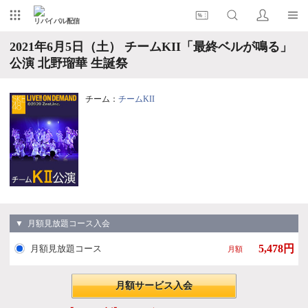
リバイバル配信
2021年6月5日（土） チームKII「最終ベルが鳴る」
公演 北野瑠華 生誕祭
チーム：
チームKII
▼ 月額見放題コース入会
5,478円
月額見放題コース
月額
月額サービス入会