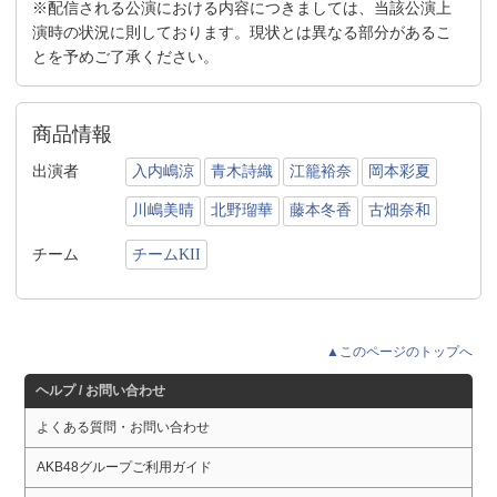
※配信される公演における内容につきましては、当該公演上
演時の状況に則しております。現状とは異なる部分があるこ
とを予めご了承ください。
商品情報
出演者
入内嶋涼
青木詩織
江籠裕奈
岡本彩夏
川嶋美晴
北野瑠華
藤本冬香
古畑奈和
チーム
チームKII
▲このページのトップへ
ヘルプ / お問い合わせ
よくある質問・お問い合わせ
AKB48グループご利用ガイド