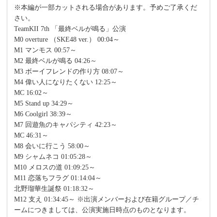
※本編が一部カットされる場合があります。予めご了承くだ
さい。
TeamKII 7th 「最終ベルが鳴る」公演
M0 overture （SKE48 ver.） 00:04～
M1 マンモス 00:57～
M2 最終ベルが鳴る 04:26～
M3 ボーイフレンドの作り方 08:07～
M4 偉い人になりたくない 12:25～
MC 16:02～
M5 Stand up 34:29～
M6 Coolgirl 38:39～
M7 回遊魚のキャパシティ 42:23～
MC 46:31～
M8 会いに行こう 58:00～
M9 シャムネコ 01:05:28～
M10 メロスの道 01:09:25～
M11 恋落ちフラグ 01:14:04～
北野瑠華生誕祭 01:18:32～
M12 支え 01:34:45～ ※出演メンバーおよび在籍グループ／チ
ームにつきましては、公演実施日時点のものとなります。