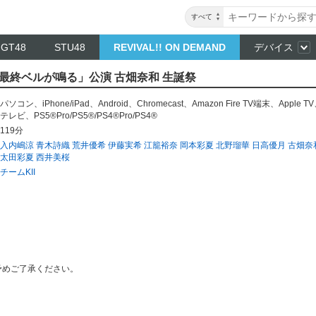
すべて
NGT48
STU48
REVIVAL!! ON DEMAND
デバイス
II「最終ベルが鳴る」公演 古畑奈和 生誕祭
パソコン
、
iPhone/iPad
、
Android
、
Chromecast
、
Amazon Fire TV端末
、
Apple TV
テレビ
、
PS5®Pro/PS5®/PS4®Pro/PS4®
119分
入内嶋涼
青木詩織
荒井優希
伊藤実希
江籠裕奈
岡本彩夏
北野瑠華
日高優月
古畑奈
太田彩夏
西井美桜
チームKII
予めご了承ください。