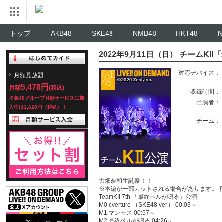
トップ
AKB48
SKE48
NMB48
HKT48
2022年9月11日（日） チームK
対応デバイス：
月額見放題
5,478円
月額
(税込)
収録時間：
※各48グループ月額サービスに加
出演者：
入中は1,628円（税込）！
チーム：
古畑奈和生誕祭！！
※本編が一部カットされる場合があります。
TeamKII 7th 「最終ベルが鳴る」公演
M0 overture （SKE48 ver.） 00:03～
M1 マンモス 00:57～
M2 最終ベルが鳴る 04:26～