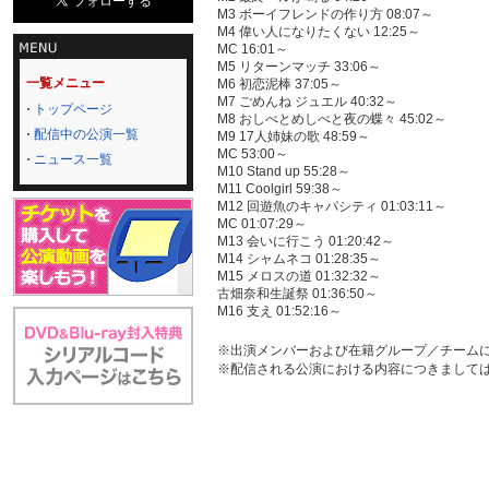
M3 ボーイフレンドの作り方 08:07～
M4 偉い人になりたくない 12:25～
MC 16:01～
M5 リターンマッチ 33:06～
一覧メニュー
M6 初恋泥棒 37:05～
M7 ごめんね ジュエル 40:32～
トップページ
M8 おしべとめしべと夜の蝶々 45:02～
配信中の公演一覧
M9 17人姉妹の歌 48:59～
MC 53:00～
ニュース一覧
M10 Stand up 55:28～
M11 Coolgirl 59:38～
M12 回遊魚のキャパシティ 01:03:11～
MC 01:07:29～
M13 会いに行こう 01:20:42～
M14 シャムネコ 01:28:35～
M15 メロスの道 01:32:32～
古畑奈和生誕祭 01:36:50～
M16 支え 01:52:16～
※出演メンバーおよび在籍グループ／チーム
※配信される公演における内容につきまして