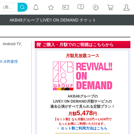
AKB48グループ LIVE!! ON DEMAND チケット
、
Android TV
、
ご購入・月額でのご視聴はこちらから
月額見放題コース
和
水野愛理
AKB48グループの
LIVE!! ON DEMAND月額サービスの
過去公演がすべて見られる定額プラン！
5,478
月額
円
【セット割】なら月額3,122円＋1,628円で
もっとお得にご利用いただけます。
セット割ご利用方法はこちら