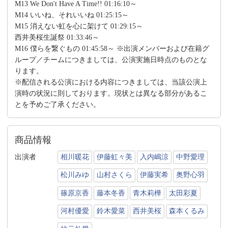
M13 We Don't Have A Time!! 01:16:10～
M14 いいね、それいいね 01:25:15～
M15 消えない虹を心に架けて 01:29:15～
西井美桜生誕祭 01:33:46～
M16 僕らを繋ぐもの 01:45:58～ ※出演メンバーおよび在籍グ
ループ／チームにつきましては、公演実施日時点のものとな
ります。
※配信される公演における内容につきましては、当該公演上
演時の状況に則しております。現状とは異なる部分があるこ
とを予めご了承ください。
商品情報
出演者
相川暖花
伊藤虹々美
入内嶋涼
中野愛理
松川みゆ
山村さくら
伊藤実希
奥野心羽
篠原京香
藤本冬香
青木莉樺
太田彩夏
河村優愛
鈴木愛菜
西井美桜
森本くるみ