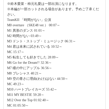
※鈴木愛菜・柿元礼愛は一部出演になります。
※本編が一部カットされる場合があります。予めご了承くだ
さい。
TeamKII 「時間がない」公演
M0 overture （SKE48 ver.） 00:07～
M1 異形のダンス 01:01～
M2 時間がない 03:49～
M3 ドント・ストップ・ミュージック 06:31～
M4 君は未来に試されている 10:52～
MC 15:17～
M5 転生しても好きでした 28:09～
M6 Go for the Dream!! 32:36～
M7 瞳の中にアップル 36:56～
M8 プレシャス 40:21～
M9 空の青さに理由(わけ)はない 44:50～
MC 49:23～
M10 ハートブレイカーズ 55:42～
M11 MY BESTIE 59:28～
M12 Over the Top 01:02:40～
MC 01:05:50～