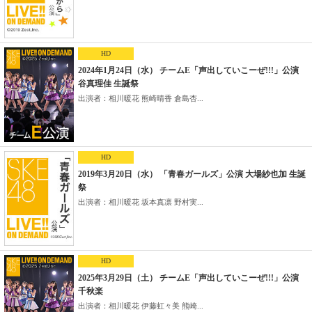
HD
2024年1月24日（水） チームE「声出していこーぜ!!!」公演
谷真理佳 生誕祭
出演者：相川暖花 熊崎晴香 倉島杏...
HD
2019年3月20日（水） 「青春ガールズ」公演 大場紗也加 生誕
祭
出演者：相川暖花 坂本真凛 野村実...
HD
2025年3月29日（土） チームE「声出していこーぜ!!!」公演
千秋楽
出演者：相川暖花 伊藤虹々美 熊崎...