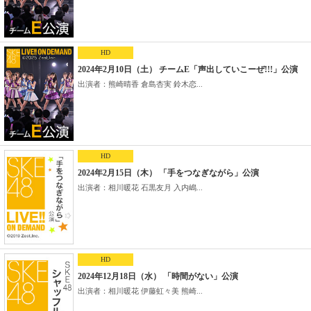
HD
2024年2月10日（土） チームE「声出していこーぜ!!!」公演
出演者：熊崎晴香 倉島杏実 鈴木恋...
HD
2024年2月15日（木） 「手をつなぎながら」公演
出演者：相川暖花 石黒友月 入内嶋...
HD
2024年12月18日（水） 「時間がない」公演
出演者：相川暖花 伊藤虹々美 熊崎...