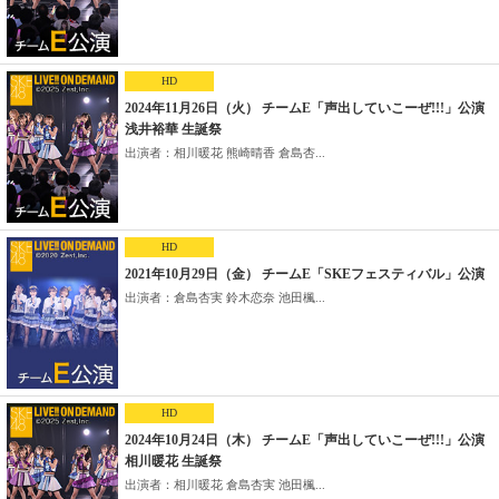
HD
2024年11月26日（火） チームE「声出していこーぜ!!!」公演
浅井裕華 生誕祭
出演者：相川暖花 熊崎晴香 倉島杏...
HD
2021年10月29日（金） チームE「SKEフェスティバル」公演
出演者：倉島杏実 鈴木恋奈 池田楓...
HD
2024年10月24日（木） チームE「声出していこーぜ!!!」公演
相川暖花 生誕祭
出演者：相川暖花 倉島杏実 池田楓...