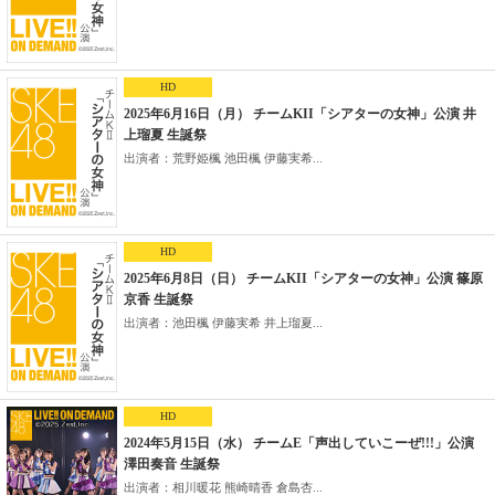
HD
2025年6月16日（月） チームKII「シアターの女神」公演 井
上瑠夏 生誕祭
出演者：荒野姫楓 池田楓 伊藤実希...
HD
2025年6月8日（日） チームKII「シアターの女神」公演 篠原
京香 生誕祭
出演者：池田楓 伊藤実希 井上瑠夏...
HD
2024年5月15日（水） チームE「声出していこーぜ!!!」公演
澤田奏音 生誕祭
出演者：相川暖花 熊崎晴香 倉島杏...