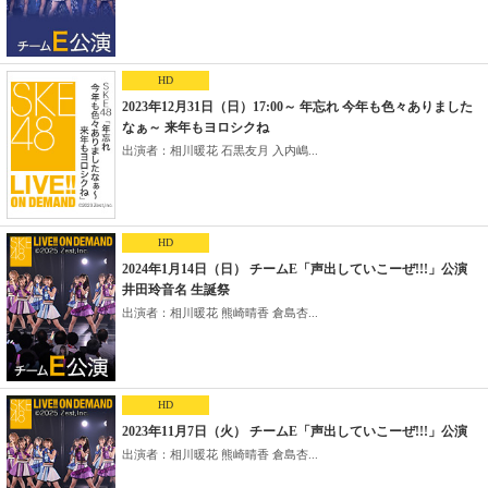
HD
2023年12月31日（日）17:00～ 年忘れ 今年も色々ありました
なぁ～ 来年もヨロシクね
出演者：相川暖花 石黒友月 入内嶋...
HD
2024年1月14日（日） チームE「声出していこーぜ!!!」公演
井田玲音名 生誕祭
出演者：相川暖花 熊崎晴香 倉島杏...
HD
2023年11月7日（火） チームE「声出していこーぜ!!!」公演
出演者：相川暖花 熊崎晴香 倉島杏...