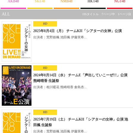
AKB48
SKE48
NMB48
HKT48
NGT48
ALL
195タイトル 7ページ中 1ページ目
HD
2025年8月4日（月） チームKII「シアターの女神」公演
出演者：荒野姫楓 池田楓 伊藤実希...
HD
2024年8月14日（水） チームE「声出していこーぜ!!!」公演
熊崎晴香 生誕祭
出演者：相川暖花 熊崎晴香 倉島杏...
HD
2025年7月19日（土） チームKII「シアターの女神」公演 池
田楓 生誕祭
出演者：荒野姫楓 池田楓 伊藤実希...