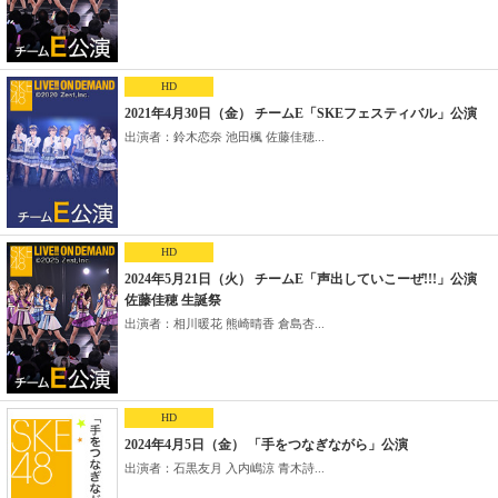
HD
2021年4月30日（金） チームE「SKEフェスティバル」公演
出演者：鈴木恋奈 池田楓 佐藤佳穂...
HD
2024年5月21日（火） チームE「声出していこーぜ!!!」公演
佐藤佳穂 生誕祭
出演者：相川暖花 熊崎晴香 倉島杏...
HD
2024年4月5日（金） 「手をつなぎながら」公演
出演者：石黒友月 入内嶋涼 青木詩...