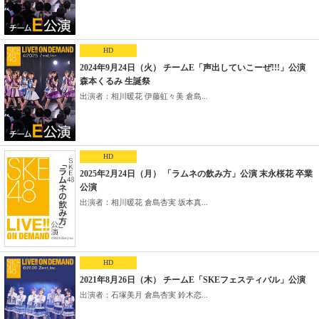
HD
2024年9月24日（火） チームE「声出していこーぜ!!!」公演
森本くるみ 生誕祭
出演者：相川暖花 伊藤虹々美 倉島...
HD
2025年2月24日（月） 「ラムネの飲み方」公演 末永桜花 卒業
公演
出演者：相川暖花 倉島杏実 坂本真...
HD
2021年8月26日（木） チームE「SKEフェスティバル」公演
出演者：石塚美月 倉島杏実 鈴木恋...