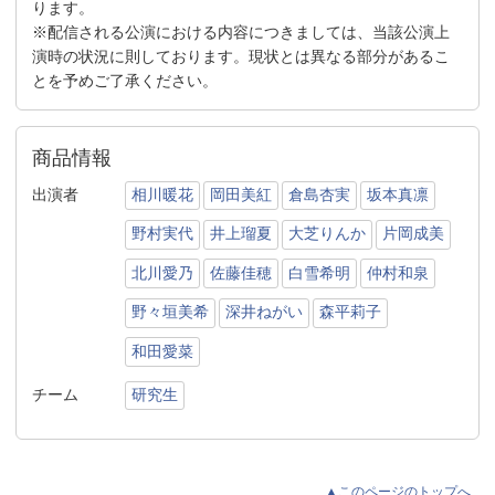
ります。
※配信される公演における内容につきましては、当該公演上
演時の状況に則しております。現状とは異なる部分があるこ
とを予めご了承ください。
商品情報
出演者
相川暖花
岡田美紅
倉島杏実
坂本真凛
野村実代
井上瑠夏
大芝りんか
片岡成美
北川愛乃
佐藤佳穂
白雪希明
仲村和泉
野々垣美希
深井ねがい
森平莉子
和田愛菜
チーム
研究生
▲このページのトップへ