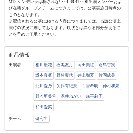
M15 シンデレラは騙されない 01:38:41～ ※出演メンバーおよ
び在籍グループ／チームにつきましては、公演実施日時点の
ものとなります。
※配信される公演における内容につきましては、当該公演上
演時の状況に則しております。現状とは異なる部分があるこ
とを予めご了承ください。
商品情報
出演者
相川暖花
石黒友月
岡田美紅
倉島杏実
坂本真凛
野村実代
井上瑠夏
片岡成美
北川愛乃
矢作有紀奈
白雪希明
仲村和泉
野々垣美希
深井ねがい
森平莉子
和田愛菜
チーム
研究生