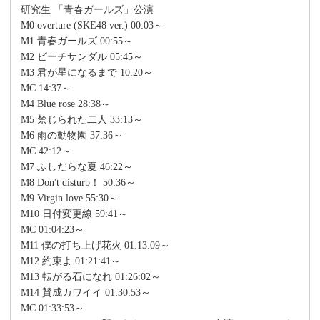
研究生 「青春ガールズ」公演
M0 overture (SKE48 ver.) 00:03～
M1 青春ガールズ 00:55～
M2 ビーチサンダル 05:45～
M3 君が星になるまで 10:20～
MC 14:37～
M4 Blue rose 28:38～
M5 禁じられた二人 33:13～
M6 雨の動物園 37:36～
MC 42:12～
M7 ふしだらな夏 46:22～
M8 Don't disturb！ 50:36～
M9 Virgin love 55:30～
M10 日付変更線 59:41～
MC 01:04:23～
M11 僕の打ち上げ花火 01:13:09～
M12 約束よ 01:21:41～
M13 転がる石になれ 01:26:02～
M14 賛成カワイイ 01:30:53～
MC 01:33:53～