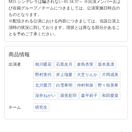
M15 シンデレラは騙されない 01:34:37～ ※出演メンバーおよ
び在籍グループ／チームにつきましては、公演実施日時点の
ものとなります。
※配信される公演における内容につきましては、当該公演上
演時の状況に則しております。現状とは異なる部分があるこ
とを予めご了承ください。
商品情報
出演者
相川暖花
石黒友月
倉島杏実
坂本真凛
野村実代
井上瑠夏
大芝りんか
片岡成美
北川愛乃
白雪希明
仲村和泉
野々垣美希
深井ねがい
渥美彩羽
森平莉子
和田愛菜
チーム
研究生