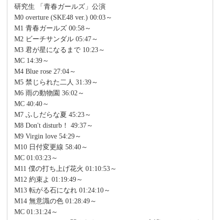
研究生 「青春ガールズ」公演
M0 overture (SKE48 ver.) 00:03～
M1 青春ガールズ 00:58～
M2 ビーチサンダル 05:47～
M3 君が星になるまで 10:23～
MC 14:39～
M4 Blue rose 27:04～
M5 禁じられた二人 31:39～
M6 雨の動物園 36:02～
MC 40:40～
M7 ふしだらな夏 45:23～
M8 Don't disturb！ 49:37～
M9 Virgin love 54:29～
M10 日付変更線 58:40～
MC 01:03:23～
M11 僕の打ち上げ花火 01:10:53～
M12 約束よ 01:19:49～
M13 転がる石になれ 01:24:10～
M14 無意識の色 01:28:49～
MC 01:31:24～