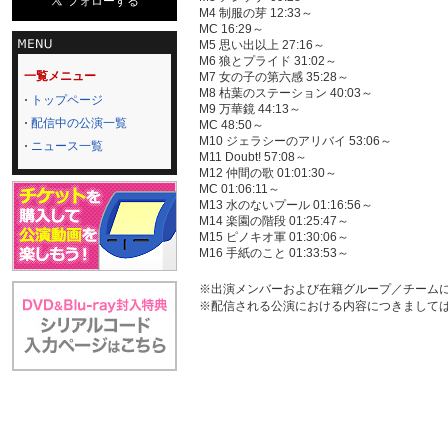
M4 制服の芽 12:33～
MC 16:29～
M5 思い出以上 27:16～
M6 狼とプライド 31:02～
一覧メニュー
M7 女の子の第六感 35:28～
M8 枯葉のステーション 40:03～
トップページ
M9 万華鏡 44:13～
配信中の公演一覧
MC 48:50～
M10 ジェラシーのアリバイ 53:06～
ニュース一覧
M11 Doubt! 57:08～
M12 仲間の歌 01:01:30～
MC 01:06:11～
M13 水のないプール 01:16:56～
M14 楽園の階段 01:25:47～
M15 ピノキオ軍 01:30:06～
M16 手紙のこと 01:33:53～
※出演メンバーおよび在籍グループ／チーム
※配信される公演における内容につきまして