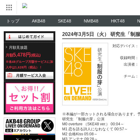
トップ
AKB48
SKE48
NMB48
HKT48
2024年3月5日（火） 研究生「制
対応デバイス：
月額見放題
5,478円
月額
(税込)
収録時間：
※各48グループ月額サービスに加
出演者：
入中は1,628円（税込）！
チーム：
※本編が一部カットされる場合があります。
研究生 「制服の芽」公演
M0 overture （SKE48 ver.） 00:04～
M1 恋を語る詩人になれなくて 00:57～
M2 合格Kiss 05:08～
M3 アンテナ 09:28～