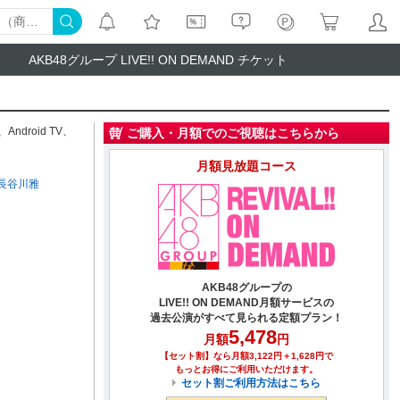
AKB48グループ LIVE!! ON DEMAND チケット
、
Android TV
、
ご購入・月額でのご視聴はこちらから
月額見放題コース
長谷川雅
AKB48グループの
LIVE!! ON DEMAND月額サービスの
過去公演がすべて見られる定額プラン！
5,478
月額
円
【セット割】なら月額3,122円＋1,628円で
もっとお得にご利用いただけます。
セット割ご利用方法はこちら