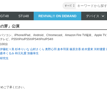
すべて
NGT48
STU48
REVIVAL!! ON DEMAND
デバイス
服の芽」公演
パソコン
、
iPhone/iPad
、
Android
、
Chromecast
、
Amazon Fire TV端末
、
Apple TV
テレビ
、
PS5®Pro/PS5®/PS4®Pro/PS4®
100分
伊藤虹々美
杉本りいな
山村さくら
奥野心羽
倉本羽菜
篠原京香
鈴木愛來
河村優愛
森本くるみ
柿元礼愛
加藤皐生
研究生
予めご了承ください。