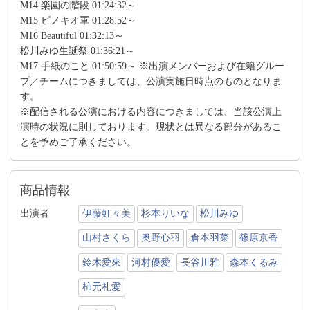
M14 楽園の階段 01:24:32～
M15 ピノキオ軍 01:28:52～
M16 Beautiful 01:32:13～
松川みゆ生誕祭 01:36:21～
M17 手紙のこと 01:50:59～ ※出演メンバーおよび在籍グルー
プ／チームにつきましては、公演実施日時点のものとなりま
す。
※配信される公演における内容につきましては、当該公演上
演時の状況に則しております。現状とは異なる部分があるこ
とを予めご了承ください。
商品情報
出演者
伊藤虹々美
杉本りいな
松川みゆ
山村さくら
奥野心羽
倉本羽菜
篠原京香
鈴木愛來
河村優愛
長谷川雅
森本くるみ
柿元礼愛