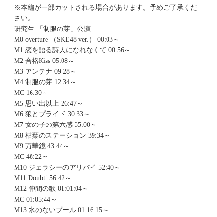
※本編が一部カットされる場合があります。予めご了承くだ
さい。
研究生 「制服の芽」公演
M0 overture （SKE48 ver.） 00:03～
M1 恋を語る詩人になれなくて 00:56～
M2 合格Kiss 05:08～
M3 アンテナ 09:28～
M4 制服の芽 12:34～
MC 16:30～
M5 思い出以上 26:47～
M6 狼とプライド 30:33～
M7 女の子の第六感 35:00～
M8 枯葉のステーション 39:34～
M9 万華鏡 43:44～
MC 48:22～
M10 ジェラシーのアリバイ 52:40～
M11 Doubt! 56:42～
M12 仲間の歌 01:01:04～
MC 01:05:44～
M13 水のないプール 01:16:15～