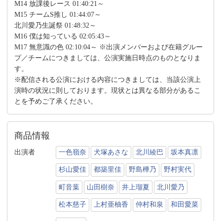
M14 放課後レース 01:40:21～
M15 チームS推し 01:44:07～
北川愛乃生誕祭 01:48:32～
M16 僕は知っている 02:05:43～
M17 無意識の色 02:10:04～ ※出演メンバーおよび在籍グルー
プ／チームにつきましては、公演実施日時点のものとなりま
す。
※配信される公演における内容につきましては、当該公演上
演時の状況に則しております。現状とは異なる部分があるこ
とを予めご了承ください。
商品情報
出演者
一色嶺奈
犬塚あさな
北川綾巴
坂本真凛
杉山愛佳
都築里佳
野島樺乃
野村実代
町音葉
山田樹奈
井上瑠夏
北川愛乃
松本慈子
上村亜柚香
仲村和泉
和田愛菜