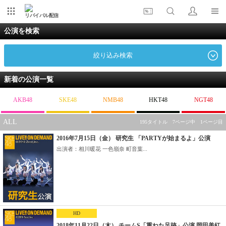
リバイバル配信
公演を検索
絞り込み検索
新着の公演一覧
AKB48
SKE48
NMB48
HKT48
NGT48
ALL
195タイトル 7ページ中 1ページ目
2016年7月15日（金） 研究生 「PARTYが始まるよ」公演
出演者：相川暖花 一色嶺奈 町音葉...
HD
2018年11月22日（木） チームS「重ねた足跡」公演 岡田美紅