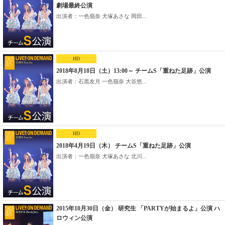
劇場最終公演
出演者：一色嶺奈 犬塚あさな 岡田...
HD
2018年8月18日（土）13:00～ チームS「重ねた足跡」公演
出演者：石黒友月 一色嶺奈 大谷悠...
HD
2018年4月19日（木） チームS「重ねた足跡」公演
出演者：一色嶺奈 犬塚あさな 北川...
2015年10月30日（金） 研究生 「PARTYが始まるよ」公演 ハ
ロウィン公演