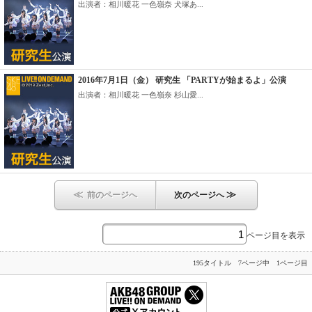
出演者：相川暖花 一色嶺奈 犬塚あ...
2016年7月1日（金） 研究生 「PARTYが始まるよ」公演
出演者：相川暖花 一色嶺奈 杉山愛...
≪
≫
前のページへ
次のページへ
ページ目を表示
195タイトル 7ページ中 1ページ目