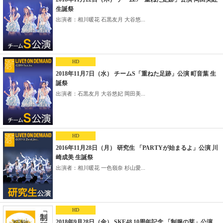
生誕祭
出演者：相川暖花 石黒友月 大谷悠...
HD
2018年11月7日（水） チームS「重ねた足跡」公演 町音葉 生
誕祭
出演者：石黒友月 大谷悠妃 岡田美...
HD
2016年11月28日（月） 研究生 「PARTYが始まるよ」公演 川
崎成美 生誕祭
出演者：相川暖花 一色嶺奈 杉山愛...
HD
2018年9月28日（金） SKE48 10周年記念 「制服の芽」公演