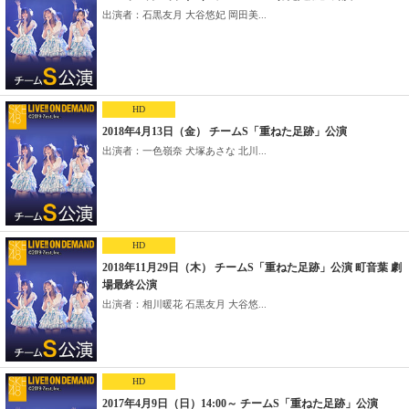
出演者：石黒友月 大谷悠妃 岡田美...
HD
2018年4月13日（金） チームS「重ねた足跡」公演
出演者：一色嶺奈 犬塚あさな 北川...
HD
2018年11月29日（木） チームS「重ねた足跡」公演 町音葉 劇
場最終公演
出演者：相川暖花 石黒友月 大谷悠...
HD
2017年4月9日（日）14:00～ チームS「重ねた足跡」公演