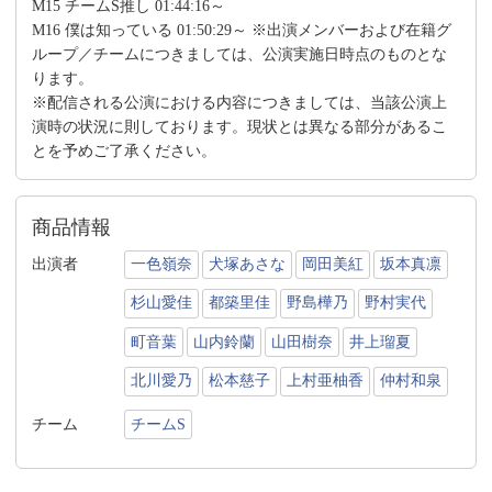
M15 チームS推し 01:44:16～
M16 僕は知っている 01:50:29～ ※出演メンバーおよび在籍グ
ループ／チームにつきましては、公演実施日時点のものとな
ります。
※配信される公演における内容につきましては、当該公演上
演時の状況に則しております。現状とは異なる部分があるこ
とを予めご了承ください。
商品情報
出演者
一色嶺奈
犬塚あさな
岡田美紅
坂本真凛
杉山愛佳
都築里佳
野島樺乃
野村実代
町音葉
山内鈴蘭
山田樹奈
井上瑠夏
北川愛乃
松本慈子
上村亜柚香
仲村和泉
チーム
チームS