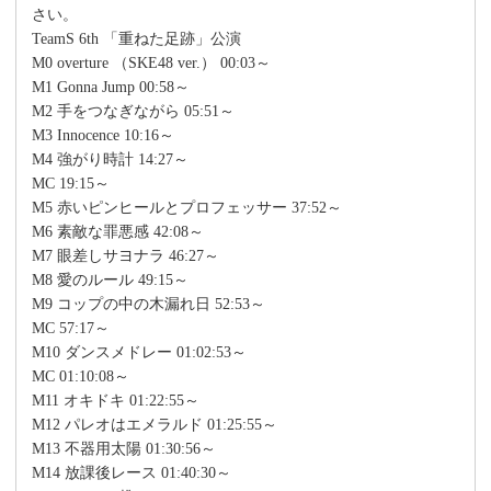
さい。
TeamS 6th 「重ねた足跡」公演
M0 overture （SKE48 ver.） 00:03～
M1 Gonna Jump 00:58～
M2 手をつなぎながら 05:51～
M3 Innocence 10:16～
M4 強がり時計 14:27～
MC 19:15～
M5 赤いピンヒールとプロフェッサー 37:52～
M6 素敵な罪悪感 42:08～
M7 眼差しサヨナラ 46:27～
M8 愛のルール 49:15～
M9 コップの中の木漏れ日 52:53～
MC 57:17～
M10 ダンスメドレー 01:02:53～
MC 01:10:08～
M11 オキドキ 01:22:55～
M12 パレオはエメラルド 01:25:55～
M13 不器用太陽 01:30:56～
M14 放課後レース 01:40:30～