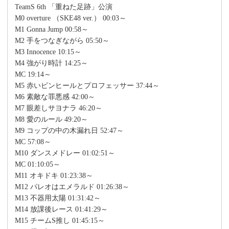
TeamS 6th 「重ねた足跡」公演
M0 overture （SKE48 ver.） 00:03～
M1 Gonna Jump 00:58～
M2 手をつなぎながら 05:50～
M3 Innocence 10:15～
M4 強がり時計 14:25～
MC 19:14～
M5 赤いピンヒールとプロフェッサー 37:44～
M6 素敵な罪悪感 42:00～
M7 眼差しサヨナラ 46:20～
M8 愛のルール 49:20～
M9 コップの中の木漏れ日 52:47～
MC 57:08～
M10 ダンスメドレー 01:02:51～
MC 01:10:05～
M11 オキドキ 01:23:38～
M12 パレオはエメラルド 01:26:38～
M13 不器用太陽 01:31:42～
M14 放課後レース 01:41:29～
M15 チームS推し 01:45:15～