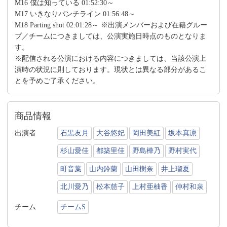
M16 僕は知っている 01:52:30～
M17 いきなりパンチライン 01:56:48～
M18 Parting shot 02:01:28～ ※出演メンバーおよび在籍グルー
プ／チームにつきましては、公演実施日時点のものとなりま
す。
※配信される公演における内容につきましては、当該公演上
演時の状況に則しております。現状とは異なる部分があるこ
とを予めご了承ください。
商品情報
出演者
石黒友月
大谷悠妃
岡田美紅
坂本真凛
杉山愛佳
都築里佳
野島樺乃
野村実代
町音葉
山内鈴蘭
山田樹奈
井上瑠夏
北川愛乃
松本慈子
上村亜柚香
仲村和泉
チーム
チームS