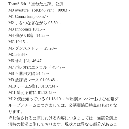
TeamS 6th 「重ねた足跡」公演
M0 overture （SKE48 ver.） 00:03～
M1 Gonna Jump 00:57～
M2 手をつなぎながら 05:50～
M3 Innocence 10:15～
M4 強がり時計 14:25～
MC 19:15～
M5 ダンスメドレー 29:20～
MC 36:34～
M6 オキドキ 46:47～
M7 パレオはエメラルド 49:47～
M8 不器用太陽 54:48～
M9 放課後レース 01:03:48～
M10 チームS推し 01:07:34～
M11 凍える前に 01:12:43～
M12 僕は知っている 01:18:19～ ※出演メンバーおよび在籍グ
ループ／チームにつきましては、公演実施日時点のものとな
ります。
※配信される公演における内容につきましては、当該公演上
演時の状況に則しております。現状とは異なる部分があるこ