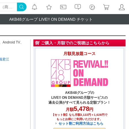
AKB48グループ LIVE!! ON DEMAND チケット
、
Android TV
、
ご購入・月額でのご視聴はこちらから
月額見放題コース
堀君江
AKB48グループの
LIVE!! ON DEMAND月額サービスの
過去公演がすべて見られる定額プラン！
5,478
月額
円
【セット割】なら月額3,122円＋1,628円で
もっとお得にご利用いただけます。
セット割ご利用方法はこちら