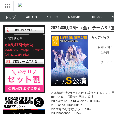
トップ
AKB48
SKE48
NMB48
HKT48
2021年6月25日（金） チームS
対応デバイス：
月額見放題
5,478円
月額
(税込)
収録時間：
※各48グループ月額サービスに加
出演者：
入中は1,628円（税込）！
チーム：
※本編が一部カットされる場合があります。
TeamS 6th 「重ねた足跡」公演
M0 overture （SKE48 ver.） 00:03～
M1 Gonna Jump 00:57～
M2 手をつなぎながら 05:50～
M3 Innocence 10:15～