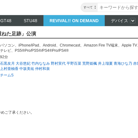
すべて
NGT48
STU48
REVIVAL!! ON DEMAND
デバイス
「重ねた足跡」公演
パソコン
、
iPhone/iPad
、
Android
、
Chromecast
、
Amazon Fire TV端末
、
Apple TV
テレビ
、
PS5®Pro/PS5®/PS4®Pro/PS4®
92分
石黒友月
大谷悠妃
竹内ななみ
野村実代
平野百菜
荒野姫楓
井上瑠夏
青海ひな乃
赤
上村亜柚香
中坂美祐
仲村和泉
チームS
予めご了承ください。