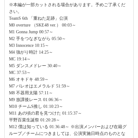
※本編が一部カットされる場合があります。予めご了承くだ
さい。
TeamS 6th 「重ねた足跡」公演
M0 overture （SKE48 ver.） 00:03～
M1 Gonna Jump 00:57～
M2 手をつなぎながら 05:50～
M3 Innocence 10:15～
M4 強がり時計 14:25～
MC 19:14～
M5 ダンスメドレー 30:40～
MC 37:53～
M6 オキドキ 48:59～
M7 パレオはエメラルド 51:59～
M8 不器用太陽 57:11～
M9 放課後レース 01:06:36～
M10 チームS推し 01:10:23～
M11 あの頃の君を見つけた 01:15:37～
平野百菜生誕祭 01:20:28～
M12 僕は知っている 01:36:48～ ※出演メンバーおよび在籍グ
ループ／チームにつきましては、公演実施日時点のものとな