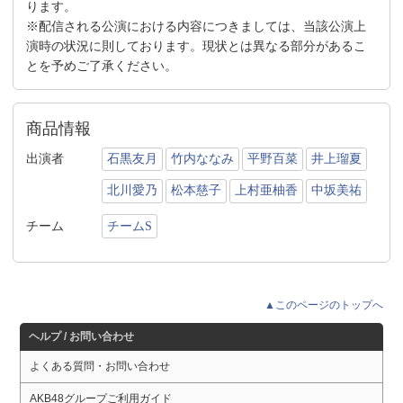
ります。
※配信される公演における内容につきましては、当該公演上
演時の状況に則しております。現状とは異なる部分があるこ
とを予めご了承ください。
商品情報
出演者
石黒友月
竹内ななみ
平野百菜
井上瑠夏
北川愛乃
松本慈子
上村亜柚香
中坂美祐
チーム
チームS
▲このページのトップへ
ヘルプ / お問い合わせ
よくある質問・お問い合わせ
AKB48グループご利用ガイド