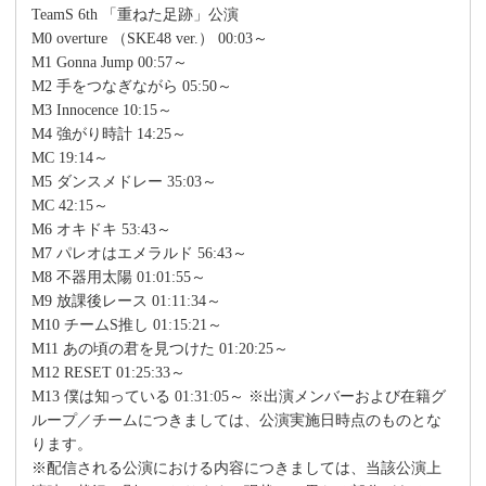
TeamS 6th 「重ねた足跡」公演
M0 overture （SKE48 ver.） 00:03～
M1 Gonna Jump 00:57～
M2 手をつなぎながら 05:50～
M3 Innocence 10:15～
M4 強がり時計 14:25～
MC 19:14～
M5 ダンスメドレー 35:03～
MC 42:15～
M6 オキドキ 53:43～
M7 パレオはエメラルド 56:43～
M8 不器用太陽 01:01:55～
M9 放課後レース 01:11:34～
M10 チームS推し 01:15:21～
M11 あの頃の君を見つけた 01:20:25～
M12 RESET 01:25:33～
M13 僕は知っている 01:31:05～ ※出演メンバーおよび在籍グ
ループ／チームにつきましては、公演実施日時点のものとな
ります。
※配信される公演における内容につきましては、当該公演上