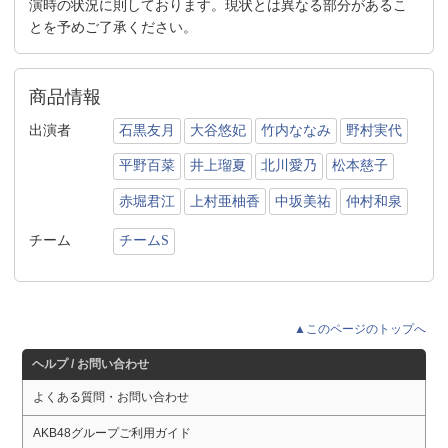
演時の状況に則しております。現状とは異なる部分があるこ
とを予めご了承ください。
商品情報
出演者
石黒友月
大谷悠妃
竹内ななみ
野村実代
平野百菜
井上瑠夏
北川愛乃
松本慈子
赤堀君江
上村亜柚香
中坂美祐
仲村和泉
チーム
チームS
▲このページのトップへ
ヘルプ / お問い合わせ
よくある質問・お問い合わせ
AKB48グループご利用ガイド