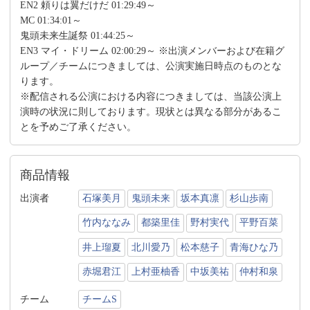
EN2 頼りは翼だけだ 01:29:49～
MC 01:34:01～
鬼頭未来生誕祭 01:44:25～
EN3 マイ・ドリーム 02:00:29～ ※出演メンバーおよび在籍グ
ループ／チームにつきましては、公演実施日時点のものとな
ります。
※配信される公演における内容につきましては、当該公演上
演時の状況に則しております。現状とは異なる部分があるこ
とを予めご了承ください。
商品情報
出演者
石塚美月
鬼頭未来
坂本真凛
杉山歩南
竹内ななみ
都築里佳
野村実代
平野百菜
井上瑠夏
北川愛乃
松本慈子
青海ひな乃
赤堀君江
上村亜柚香
中坂美祐
仲村和泉
チーム
チームS