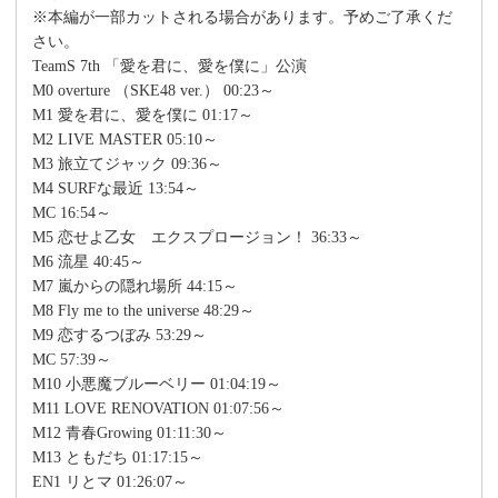
※本編が一部カットされる場合があります。予めご了承くだ
さい。
TeamS 7th 「愛を君に、愛を僕に」公演
M0 overture （SKE48 ver.） 00:23～
M1 愛を君に、愛を僕に 01:17～
M2 LIVE MASTER 05:10～
M3 旅立てジャック 09:36～
M4 SURFな最近 13:54～
MC 16:54～
M5 恋せよ乙女 エクスプロージョン！ 36:33～
M6 流星 40:45～
M7 嵐からの隠れ場所 44:15～
M8 Fly me to the universe 48:29～
M9 恋するつぼみ 53:29～
MC 57:39～
M10 小悪魔ブルーベリー 01:04:19～
M11 LOVE RENOVATION 01:07:56～
M12 青春Growing 01:11:30～
M13 ともだち 01:17:15～
EN1 リとマ 01:26:07～