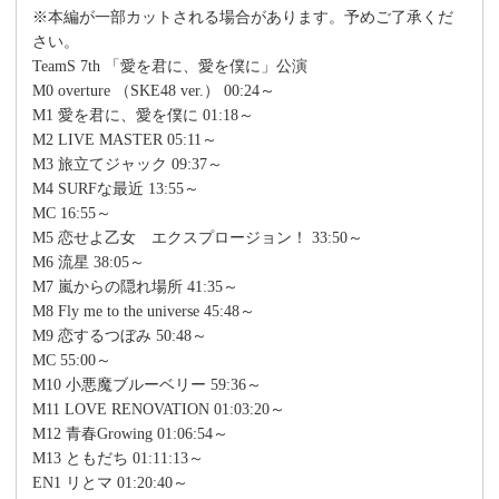
※本編が一部カットされる場合があります。予めご了承くだ
さい。
TeamS 7th 「愛を君に、愛を僕に」公演
M0 overture （SKE48 ver.） 00:24～
M1 愛を君に、愛を僕に 01:18～
M2 LIVE MASTER 05:11～
M3 旅立てジャック 09:37～
M4 SURFな最近 13:55～
MC 16:55～
M5 恋せよ乙女 エクスプロージョン！ 33:50～
M6 流星 38:05～
M7 嵐からの隠れ場所 41:35～
M8 Fly me to the universe 45:48～
M9 恋するつぼみ 50:48～
MC 55:00～
M10 小悪魔ブルーベリー 59:36～
M11 LOVE RENOVATION 01:03:20～
M12 青春Growing 01:06:54～
M13 ともだち 01:11:13～
EN1 リとマ 01:20:40～