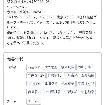
EN2 頼りは翼だけだ 01:24:23～
MC 01:28:34～
赤堀君江生誕祭 01:42:49～
EN3 マイ・ドリーム 01:59:17～ ※出演メンバーおよび在籍グ
ループ／チームにつきましては、公演実施日時点のものとな
ります。
※配信される公演における内容につきましては、当該公演上
演時の状況に則しております。現状とは異なる部分があるこ
とを予めご了承ください。
商品情報
出演者
石黒友月
大谷悠妃
坂本真凛
杉山歩南
竹内ななみ
野村実代
平野百菜
荒野姫楓
井上瑠夏
北川愛乃
松本慈子
青海ひな乃
赤堀君江
上村亜柚香
中坂美祐
仲村和泉
チーム
チームS