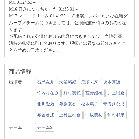
MC 01:24:53～
M16 好きになっちゃった 01:35:31～
M17 マイ・ドリーム 01:41:25～ ※出演メンバーおよび在籍グ
ループ／チームにつきましては、公演実施日時点のものとな
ります。
※配信される公演における内容につきましては、当該公演上
演時の状況に則しております。現状とは異なる部分があるこ
とを予めご了承ください。
商品情報
出演者
石黒友月
大谷悠妃
鬼頭未来
坂本真凛
竹内ななみ
野村実代
荒野姫楓
井上瑠夏
北川愛乃
篠原京香
松本慈子
青海ひな乃
赤堀君江
上村亜柚香
中坂美祐
仲村和泉
チーム
チームS