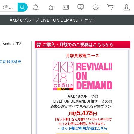
AKB48グループ LIVE!! ON DEMAND チケット
、
Android TV
、
ご購入・月額でのご視聴はこちらから
月額見放題コース
京香
鈴木愛來
AKB48グループの
LIVE!! ON DEMAND月額サービスの
過去公演がすべて見られる定額プラン！
5,478
月額
円
【セット割】なら月額3,122円＋1,628円で
もっとお得にご利用いただけます。
セット割ご利用方法はこちら