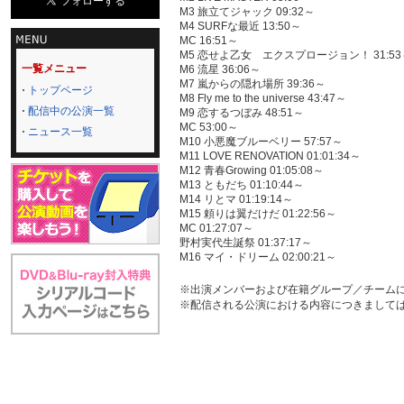
M3 旅立てジャック 09:32～
M4 SURFな最近 13:50～
MC 16:51～
M5 恋せよ乙女 エクスプロージョン！ 31:53
一覧メニュー
M6 流星 36:06～
M7 嵐からの隠れ場所 39:36～
トップページ
M8 Fly me to the universe 43:47～
配信中の公演一覧
M9 恋するつぼみ 48:51～
MC 53:00～
ニュース一覧
M10 小悪魔ブルーベリー 57:57～
M11 LOVE RENOVATION 01:01:34～
M12 青春Growing 01:05:08～
M13 ともだち 01:10:44～
M14 リとマ 01:19:14～
M15 頼りは翼だけだ 01:22:56～
MC 01:27:07～
野村実代生誕祭 01:37:17～
M16 マイ・ドリーム 02:00:21～
※出演メンバーおよび在籍グループ／チーム
※配信される公演における内容につきまして