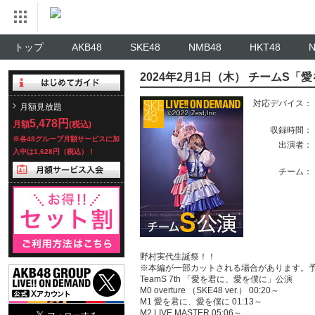
トップ
AKB48
SKE48
NMB48
HKT48
2024年2月1日（木） チームS
対応デバイス：
月額見放題
5,478円
月額
(税込)
収録時間：
※各48グループ月額サービスに加
出演者：
入中は1,628円（税込）！
チーム：
野村実代生誕祭！！
※本編が一部カットされる場合があります。
TeamS 7th 「愛を君に、愛を僕に」公演
M0 overture （SKE48 ver.） 00:20～
M1 愛を君に、愛を僕に 01:13～
M2 LIVE MASTER 05:06～