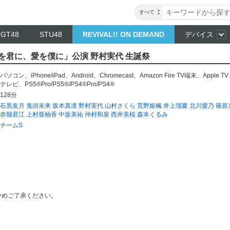
すべて
NGT48
STU48
REVIVAL!! ON DEMAND
デバイス
「愛を君に、愛を僕に」公演 野村実代 生誕祭
パソコン
、
iPhone/iPad
、
Android
、
Chromecast
、
Amazon Fire TV端末
、
Apple TV
テレビ
、
PS5®Pro/PS5®/PS4®Pro/PS4®
128分
石黒友月
鬼頭未来
坂本真凛
野村実代
山村さくら
荒野姫楓
井上瑠夏
北川愛乃
篠原
赤堀君江
上村亜柚香
中坂美祐
仲村和泉
西井美桜
森本くるみ
チームS
予めご了承ください。