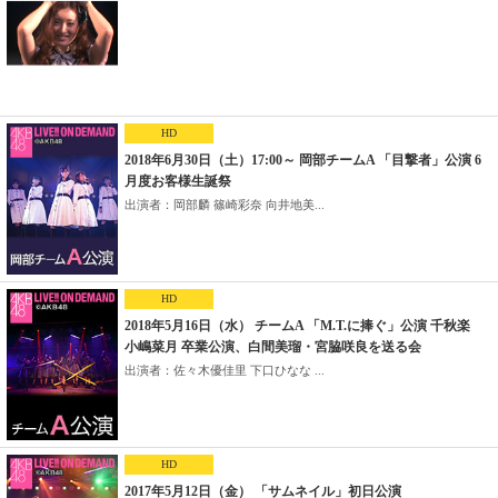
HD
2018年6月30日（土）17:00～ 岡部チームA 「目撃者」公演 6
月度お客様生誕祭
出演者：岡部麟 篠崎彩奈 向井地美...
HD
2018年5月16日（水） チームA 「M.T.に捧ぐ」公演 千秋楽
小嶋菜月 卒業公演、白間美瑠・宮脇咲良を送る会
出演者：佐々木優佳里 下口ひなな ...
HD
2017年5月12日（金） 「サムネイル」初日公演