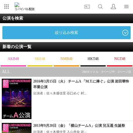
リバイバル配信
公演を検索
絞り込み検索
新着の公演一覧
AKB48
SKE48
NMB48
HKT48
NGT48
ALL
260タイトル 9ページ中 2ページ目
2016年3月15日（火） チームA 「M.T.に捧ぐ」公演 岩田華怜
卒業公演
出演者：佐々木優佳里 谷口めぐ 村...
2013年9月20日（金）「横山チームA」公演 兒玉遥 生誕祭
出演者：佐々木優佳里 入山杏奈 岩...