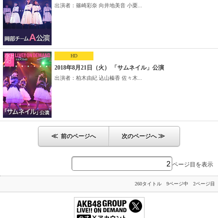
出演者：篠崎彩奈 向井地美音 小栗...
HD
2018年8月21日（火） 「サムネイル」公演
出演者：柏木由紀 込山榛香 佐々木...
≪
≫
前のページへ
次のページへ
ページ目を表示
260タイトル 9ページ中 2ページ目