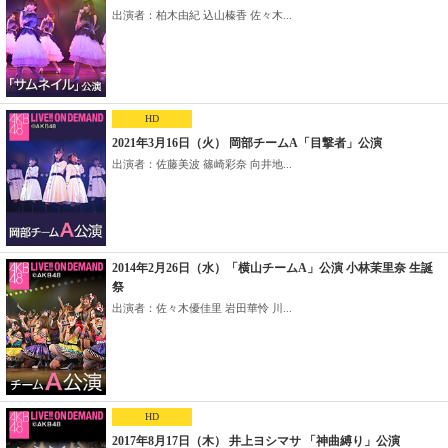
出演者：柏木由紀 込山榛香 佐々木...
HD
2021年3月16日（火） 岡部チームA「目撃者」公演
出演者：佐藤美波 篠崎彩奈 向井地...
2014年2月26日（水）「横山チームA」公演 小林茉里奈 生誕
祭
出演者：佐々木優佳里 岩田華怜 川...
HD
2017年8月17日（木） 井上ヨシマサ 「神曲縛り」公演