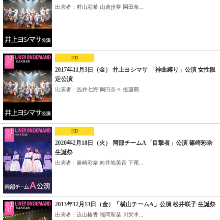
出演者：村山彩希 山邊歩夢 岡田奈...
HD
2017年11月3日（金） 井上ヨシマサ 「神曲縛り」公演 女性限
定公演
出演者：浅井七海 岡田奈々 後藤萌...
HD
2020年2月18日（火） 岡部チームA「目撃者」公演 篠崎彩奈
生誕祭
出演者：篠崎彩奈 向井地美音 下尾...
2013年12月13日（金）「横山チームA」公演 松井咲子 生誕祭
出演者：込山榛香 福岡聖菜 川栄李...