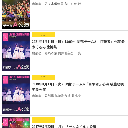
出演者：佐々木優佳里 入山杏奈 岩...
HD
2021年4月11日（日）18:00～ 岡部チームA「目撃者」公演 鈴
木くるみ 生誕祭
出演者：篠崎彩奈 向井地美音 千葉...
HD
2019年8月13日（火） 岡部チームA「目撃者」公演 後藤萌咲
卒業公演
出演者：岡部麟 篠崎彩奈 向井地美...
HD
2017年5月22日（月） 「サムネイル」公演