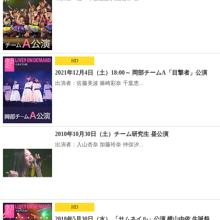
HD
2021年12月4日（土）18:00～ 岡部チームA「目撃者」公演
出演者：佐藤美波 篠崎彩奈 千葉恵...
2010年10月30日（土）チーム研究生 昼公演
出演者：入山杏奈 加藤玲奈 仲俣汐...
HD
2018年5月30日（水） 「サムネイル」公演 横山由依 生誕祭