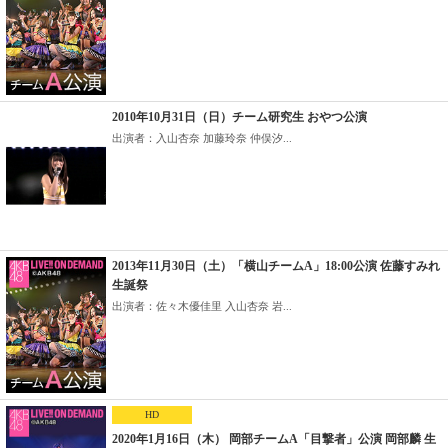
2010年10月31日（日）チーム研究生 おやつ公演
出演者：入山杏奈 加藤玲奈 仲俣汐...
2013年11月30日（土）「横山チームA」18:00公演 佐藤すみれ
生誕祭
出演者：佐々木優佳里 入山杏奈 岩...
HD
2020年1月16日（木） 岡部チームA「目撃者」公演 岡部麟 生