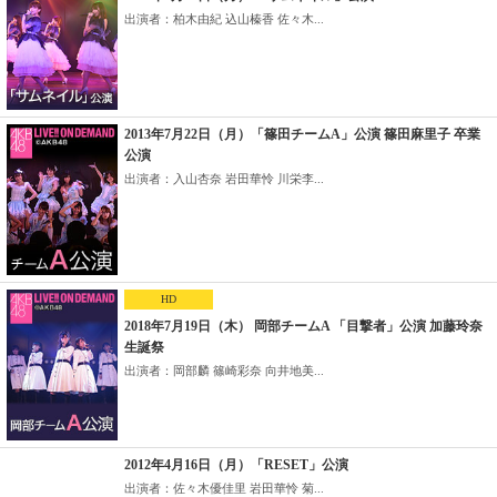
出演者：柏木由紀 込山榛香 佐々木...
2013年7月22日（月）「篠田チームA」公演 篠田麻里子 卒業
公演
出演者：入山杏奈 岩田華怜 川栄李...
HD
2018年7月19日（木） 岡部チームA 「目撃者」公演 加藤玲奈
生誕祭
出演者：岡部麟 篠崎彩奈 向井地美...
2012年4月16日（月）「RESET」公演
出演者：佐々木優佳里 岩田華怜 菊...