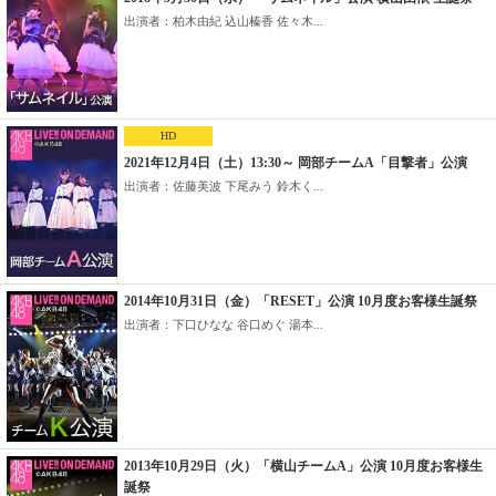
出演者：柏木由紀 込山榛香 佐々木...
HD
2021年12月4日（土）13:30～ 岡部チームA「目撃者」公演
出演者：佐藤美波 下尾みう 鈴木く...
2014年10月31日（金）「RESET」公演 10月度お客様生誕祭
出演者：下口ひなな 谷口めぐ 湯本...
2013年10月29日（火）「横山チームA」公演 10月度お客様生
誕祭