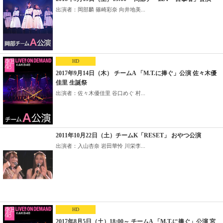
出演者：岡部麟 篠崎彩奈 向井地美...
HD
2017年9月14日（木） チームA 「M.T.に捧ぐ」公演 佐々木優
佳里 生誕祭
出演者：佐々木優佳里 谷口めぐ 村...
2011年10月22日（土）チームK「RESET」 おやつ公演
出演者：入山杏奈 岩田華怜 川栄李...
HD
2017年8月5日（土）18:00～ チームA 「M.T.に捧ぐ」公演 宮