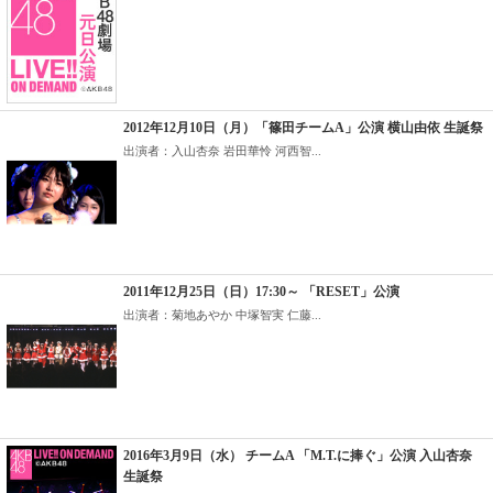
2012年12月10日（月）「篠田チームA」公演 横山由依 生誕祭
出演者：入山杏奈 岩田華怜 河西智...
2011年12月25日（日）17:30～ 「RESET」公演
出演者：菊地あやか 中塚智実 仁藤...
2016年3月9日（水） チームA 「M.T.に捧ぐ」公演 入山杏奈
生誕祭