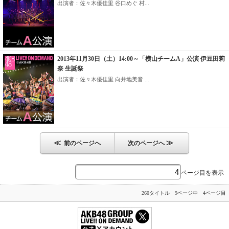
出演者：佐々木優佳里 谷口めぐ 村...
2013年11月30日（土）14:00～「横山チームA」公演 伊豆田莉
奈 生誕祭
出演者：佐々木優佳里 向井地美音 ...
≪
≫
前のページへ
次のページへ
ページ目を表示
260タイトル 9ページ中 4ページ目