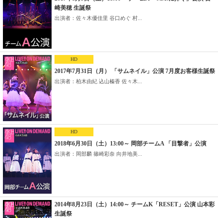
崎美穂 生誕祭
出演者：佐々木優佳里 谷口めぐ 村...
HD
2017年7月31日（月） 「サムネイル」公演 7月度お客様生誕祭
出演者：柏木由紀 込山榛香 佐々木...
HD
2018年6月30日（土）13:00～ 岡部チームA 「目撃者」公演
出演者：岡部麟 篠崎彩奈 向井地美...
2014年8月23日（土）14:00～ チームK「RESET」公演 山本彩
生誕祭