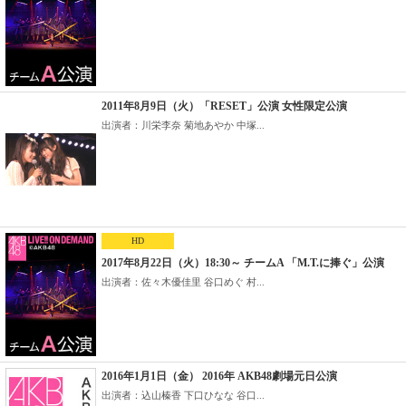
2011年8月9日（火）「RESET」公演 女性限定公演
出演者：川栄李奈 菊地あやか 中塚...
HD
2017年8月22日（火）18:30～ チームA 「M.T.に捧ぐ」公演
出演者：佐々木優佳里 谷口めぐ 村...
2016年1月1日（金） 2016年 AKB48劇場元日公演
出演者：込山榛香 下口ひなな 谷口...