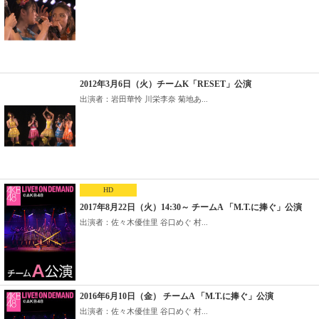
2012年3月6日（火）チームK「RESET」公演
出演者：岩田華怜 川栄李奈 菊地あ...
HD
2017年8月22日（火）14:30～ チームA 「M.T.に捧ぐ」公演
出演者：佐々木優佳里 谷口めぐ 村...
2016年6月10日（金） チームA 「M.T.に捧ぐ」公演
出演者：佐々木優佳里 谷口めぐ 村...