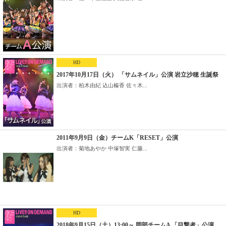
HD
2017年10月17日（火） 「サムネイル」公演 岩立沙穂 生誕祭
出演者：柏木由紀 込山榛香 佐々木...
2011年9月9日（金）チームK「RESET」公演
出演者：菊地あやか 中塚智実 仁藤...
HD
2018年9月15日（土）13:00～ 岡部チームA 「目撃者」公演