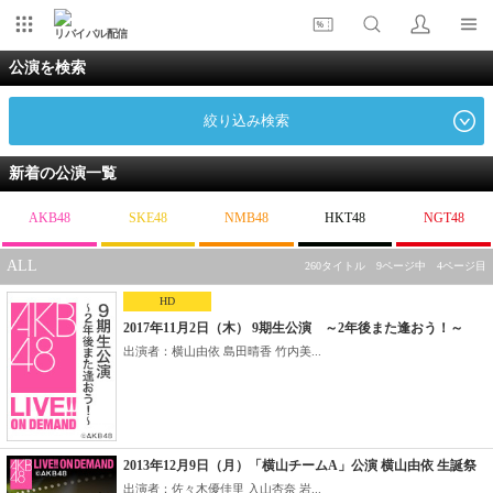
リバイバル配信
公演を検索
絞り込み検索
新着の公演一覧
AKB48
SKE48
NMB48
HKT48
NGT48
ALL
260タイトル 9ページ中 4ページ目
HD
2017年11月2日（木） 9期生公演 ～2年後また逢おう！～
出演者：横山由依 島田晴香 竹内美...
2013年12月9日（月）「横山チームA」公演 横山由依 生誕祭
出演者：佐々木優佳里 入山杏奈 岩...