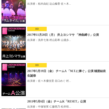
出演者：柏木由紀 込山榛香 佐々木...
HD
2017年11月20日（月） 井上ヨシマサ 「神曲縛り」公演
出演者：浅井七海 村山彩希 山邊歩...
HD
2017年5月19日（金） チームA 「M.T.に捧ぐ」公演 樋渡結依
生誕祭
出演者：佐々木優佳里 谷口めぐ 村...
2011年5月6日（金）チームK「RESET」公演
出演者：中塚智実 仁藤萌乃 松井咲...