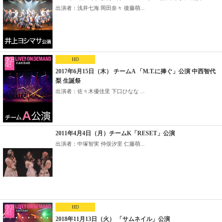
出演者：浅井七海 岡田奈々 後藤萌...
HD
2017年6月15日（木） チームA 「M.T.に捧ぐ」公演 中西智代
梨 生誕祭
出演者：佐々木優佳里 下口ひなな ...
2011年4月4日（月）チームK「RESET」公演
出演者：中塚智実 仲俣汐里 仁藤萌...
HD
2018年11月13日（火） 「サムネイル」公演