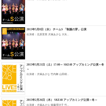
2013年5月8日（水） チームS 「制服の芽」公演
出演者：北原里英 犬塚あさな 大矢...
2015年3月21日（土）17:00～ SKE48 アップカミング公演～冬
～
出演者：犬塚あさな 竹内舞 山田樹...
2015年2月26日（木） SKE48 アップカミング公演～冬～
出演者：犬塚あさな 後藤理沙子 竹...