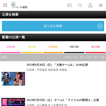
リバイバル配信
公演を検索
絞り込み検索
新着の公演一覧
AKB48
SKE48
NMB48
HKT48
NGT48
ALL
280タイトル 10ページ中 9ページ目
2013年6月30日（日）「大島チームK」14:00公演
出演者：平田梨奈 前田亜美 宮崎美...
2015年5月19日（火） チーム4 「アイドルの夜明け」公演
出演者：込山榛香 佐々木優佳里 村...