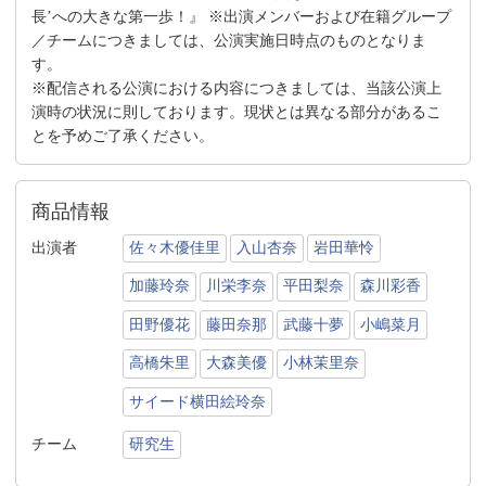
長’への大きな第一歩！』 ※出演メンバーおよび在籍グループ
／チームにつきましては、公演実施日時点のものとなりま
す。
※配信される公演における内容につきましては、当該公演上
演時の状況に則しております。現状とは異なる部分があるこ
とを予めご了承ください。
商品情報
出演者
佐々木優佳里
入山杏奈
岩田華怜
加藤玲奈
川栄李奈
平田梨奈
森川彩香
田野優花
藤田奈那
武藤十夢
小嶋菜月
高橋朱里
大森美優
小林茉里奈
サイード横田絵玲奈
チーム
研究生