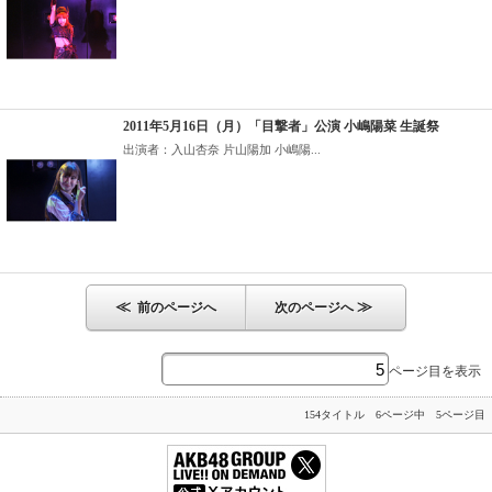
2011年5月16日（月）「目撃者」公演 小嶋陽菜 生誕祭
出演者：入山杏奈 片山陽加 小嶋陽...
≪
≫
前のページへ
次のページへ
ページ目を表示
154タイトル 6ページ中 5ページ目