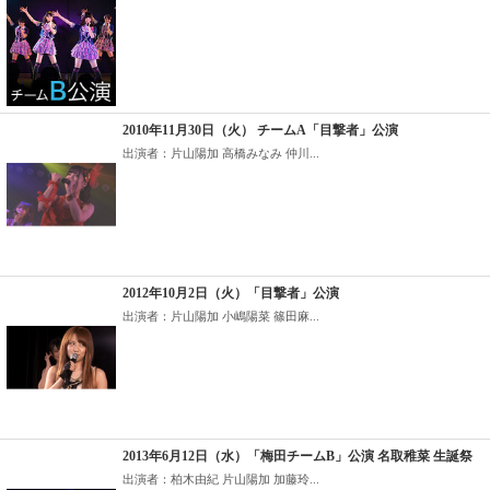
2010年11月30日（火） チームA「目撃者」公演
出演者：片山陽加 高橋みなみ 仲川...
2012年10月2日（火）「目撃者」公演
出演者：片山陽加 小嶋陽菜 篠田麻...
2013年6月12日（水）「梅田チームB」公演 名取稚菜 生誕祭
出演者：柏木由紀 片山陽加 加藤玲...