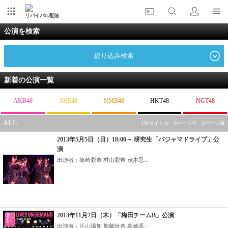
リバイバル配信
公演を検索
絞り込み検索
新着の公演一覧
AKB48
SKE48
NMB48
HKT48
NGT48
ALL
154タイトル 6ページ中 2ページ目
2013年5月5日（日）18:00～ 研究生「パジャマドライブ」公
演
出演者：篠崎彩奈 村山彩希 茂木忍...
2013年11月7日（木）「梅田チームB」公演
出演者：片山陽加 加藤玲奈 島崎遥...