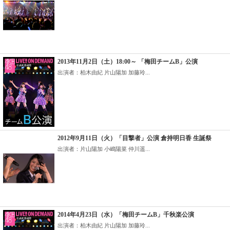
2013年11月2日（土）18:00～ 「梅田チームB」公演
出演者：柏木由紀 片山陽加 加藤玲...
2012年9月11日（火）「目撃者」公演 倉持明日香 生誕祭
出演者：片山陽加 小嶋陽菜 仲川遥...
2014年4月23日（水）「梅田チームB」千秋楽公演
出演者：柏木由紀 片山陽加 加藤玲...