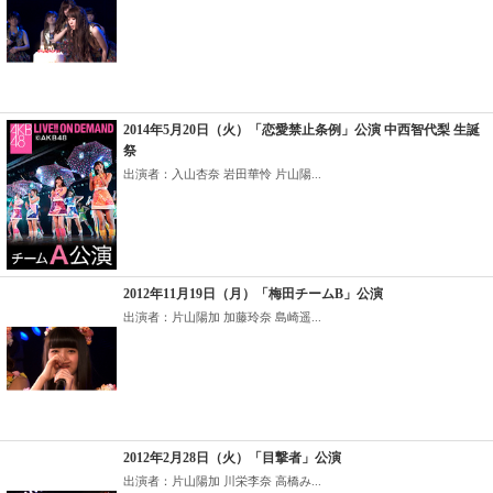
2014年5月20日（火）「恋愛禁止条例」公演 中西智代梨 生誕
祭
出演者：入山杏奈 岩田華怜 片山陽...
2012年11月19日（月）「梅田チームB」公演
出演者：片山陽加 加藤玲奈 島崎遥...
2012年2月28日（火）「目撃者」公演
出演者：片山陽加 川栄李奈 高橋み...