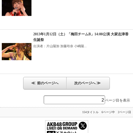
2013年1月12日（土）「梅田チームB」14:00公演 大家志津香
生誕祭
出演者：片山陽加 加藤玲奈 小嶋陽...
≪
≫
前のページへ
次のページへ
ページ目を表示
154タイトル 6ページ中 2ページ目