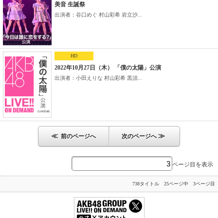
美音 生誕祭
出演者：谷口めぐ 村山彩希 岩立沙...
HD
2022年10月27日（木） 「僕の太陽」公演
出演者：小田えりな 村山彩希 黒須...
≪
≫
前のページへ
次のページへ
ページ目を表示
738タイトル 25ページ中 3ページ目