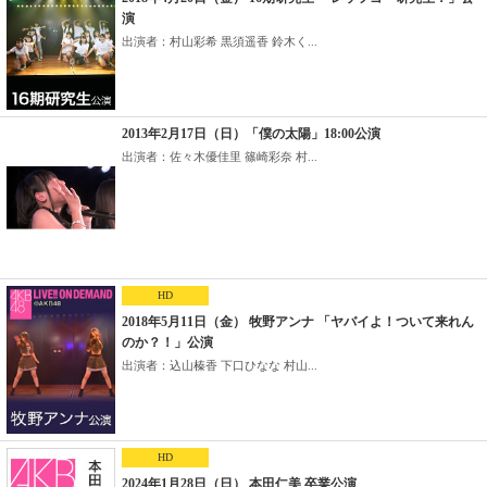
演
出演者：村山彩希 黒須遥香 鈴木く...
2013年2月17日（日）「僕の太陽」18:00公演
出演者：佐々木優佳里 篠崎彩奈 村...
HD
2018年5月11日（金） 牧野アンナ 「ヤバイよ！ついて来れん
のか？！」公演
出演者：込山榛香 下口ひなな 村山...
HD
2024年1月28日（日） 本田仁美 卒業公演