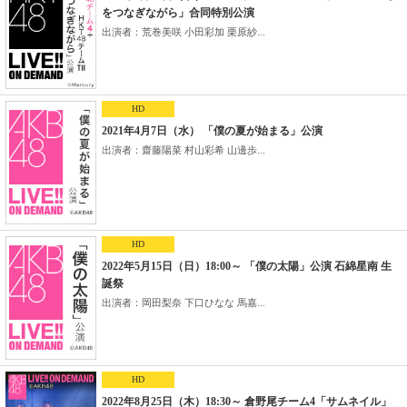
をつなぎながら」合同特別公演
出演者：荒巻美咲 小田彩加 栗原紗...
HD
2021年4月7日（水） 「僕の夏が始まる」公演
出演者：齋藤陽菜 村山彩希 山邊歩...
HD
2022年5月15日（日）18:00～ 「僕の太陽」公演 石綿星南 生
誕祭
出演者：岡田梨奈 下口ひなな 馬嘉...
HD
2022年8月25日（木）18:30～ 倉野尾チーム4「サムネイル」