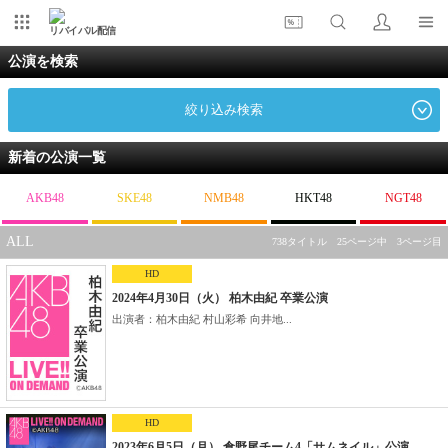
リバイバル配信
公演を検索
絞り込み検索
新着の公演一覧
AKB48
SKE48
NMB48
HKT48
NGT48
ALL
738タイトル 25ページ中 3ページ目
HD
2024年4月30日（火） 柏木由紀 卒業公演
出演者：柏木由紀 村山彩希 向井地...
HD
2023年6月5日（月） 倉野尾チーム4「サムネイル」公演