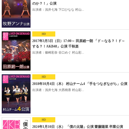
のか？！」公演
出演者：浅井七海 下口ひなな 村山...
HD
2017年3月5日（日）17:00～ 田原総一朗 「ド～なる？！ド～
する？！AKB48」公演 千秋楽
出演者：篠崎彩奈 谷口めぐ 村山彩...
HD
2018年10月4日（木） 村山チーム4 「手をつなぎながら」公演
出演者：浅井七海 大西桃香 村山彩...
HD
2024年1月10日（水） 「僕の太陽」公演 齋藤陽菜 卒業公演