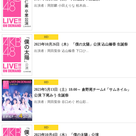
出演者：岡部麟 小田えりな 柏木由...
HD
2023年10月26日（木） 「僕の太陽」公演 込山榛香 生誕祭
出演者：岡田梨奈 込山榛香 下口ひ...
HD
2023年5月13日（土）18:00～ 倉野尾チーム4「サムネイル」
公演 下尾みう 生誕祭
出演者：岡田梨奈 谷口めぐ 村山彩...
HD
2023年10月4日（水） 「僕の太陽」公演