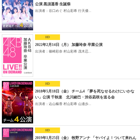
公演 黒須遥香 生誕祭
出演者：谷口めぐ 村山彩希 行天優...
HD
2022年2月14日（月） 加藤玲奈 卒業公演
出演者：篠崎彩奈 村山彩希 茂木忍...
HD
2018年5月18日（金） チーム4 「夢を死なせるわけにいかな
い」公演 千秋楽 北川綾巴・渋谷凪咲を送る会
出演者：込山榛香 村山彩希 山邊歩...
HD
2019年1月25日（金） 牧野アンナ 「ヤバイよ！ついて来れん