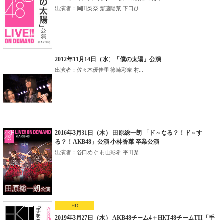
出演者：岡田梨奈 齋藤陽菜 下口ひ...
2012年11月14日（水）「僕の太陽」公演
出演者：佐々木優佳里 篠崎彩奈 村...
2016年3月31日（木） 田原総一朗 「ド～なる？！ド～す
る？！AKB48」公演 小林香菜 卒業公演
出演者：谷口めぐ 村山彩希 平田梨...
HD
2019年3月27日（水） AKB48チーム4＋HKT48チームTII「手