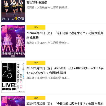
村山彩希 生誕祭
出演者：大西桃香 村山彩希 高橋彩...
HD
2024年4月22日（月） 「今日は誰に恋をする？」公演 大盛真
歩 生誕祭
出演者：谷口めぐ 村山彩希 岩立沙...
HD
2018年7月23日（月） AKB48チーム4＋HKT48チームTII「手
をつなぎながら」合同特別公演
出演者：栗原紗英 今村麻莉愛 坂本...
HD
2024年5月20日（月） 「今日は誰に恋をする？」公演 向井地