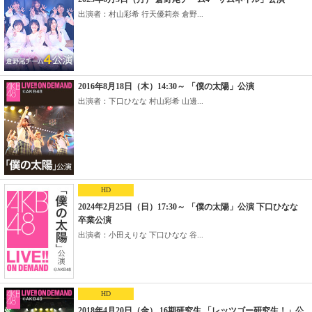
出演者：村山彩希 行天優莉奈 倉野...
2016年8月18日（木）14:30～ 「僕の太陽」公演
出演者：下口ひなな 村山彩希 山邊...
HD
2024年2月25日（日）17:30～ 「僕の太陽」公演 下口ひなな
卒業公演
出演者：小田えりな 下口ひなな 谷...
HD
2018年4月20日（金） 16期研究生 「レッツゴー研究生！」公