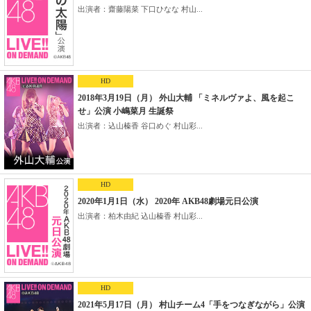
出演者：齋藤陽菜 下口ひなな 村山...
HD
2018年3月19日（月） 外山大輔 「ミネルヴァよ、風を起こ
せ」公演 小嶋菜月 生誕祭
出演者：込山榛香 谷口めぐ 村山彩...
HD
2020年1月1日（水） 2020年 AKB48劇場元日公演
出演者：柏木由紀 込山榛香 村山彩...
HD
2021年5月17日（月） 村山チーム4「手をつなぎながら」公演