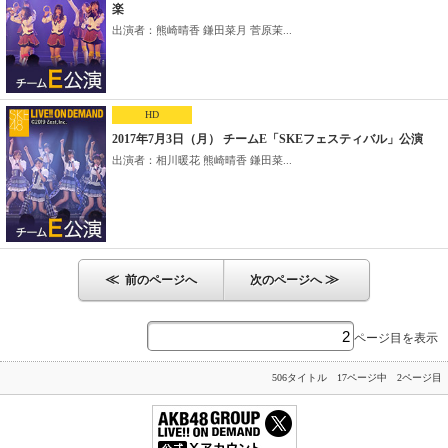
楽
出演者：熊崎晴香 鎌田菜月 菅原茉...
HD
2017年7月3日（月） チームE「SKEフェスティバル」公演
出演者：相川暖花 熊崎晴香 鎌田菜...
≪
≫
前のページへ
次のページへ
ページ目を表示
506タイトル 17ページ中 2ページ目