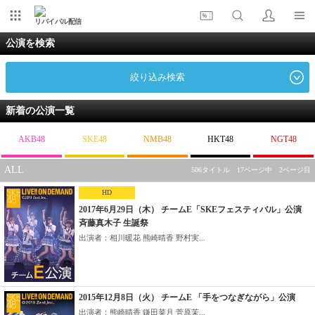
リバイバル配信
公演を検索
絞り込み検索
新着の公演一覧
AKB48
SKE48
NMB48
HKT48
NGT48
ALL
506タイトル 17ページ中 2ページ目
HD
2017年6月29日（木） チームE「SKEフェスティバル」公演
斉藤真木子 生誕祭
出演者：相川暖花 熊崎晴香 野村実...
2015年12月8日（火） チームE 「手をつなぎながら」公演
出演者：熊崎晴香 鎌田菜月 菅原茉...