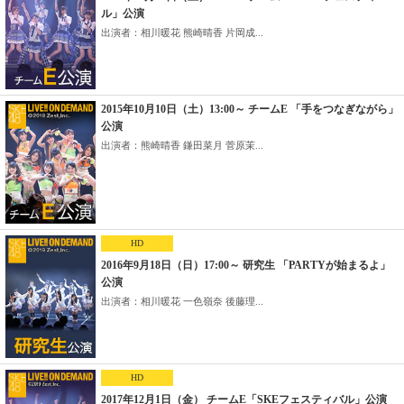
ル」公演
出演者：相川暖花 熊崎晴香 片岡成...
2015年10月10日（土）13:00～ チームE 「手をつなぎながら」
公演
出演者：熊崎晴香 鎌田菜月 菅原茉...
HD
2016年9月18日（日）17:00～ 研究生 「PARTYが始まるよ」
公演
出演者：相川暖花 一色嶺奈 後藤理...
HD
2017年12月1日（金） チームE「SKEフェスティバル」公演