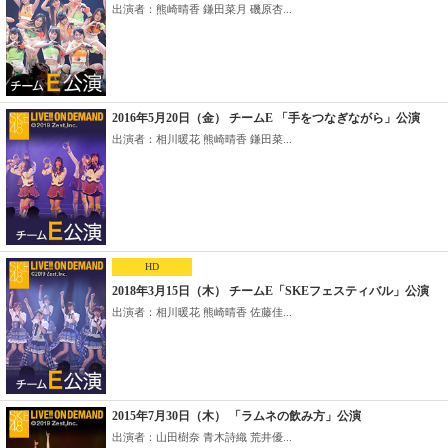
出演者：熊崎晴香 鎌田菜月 磯原杏...
2016年5月20日（金） チームE 「手をつなぎながら」公演
出演者：相川暖花 熊崎晴香 鎌田菜...
HD
2018年3月15日（木） チームE「SKEフェスティバル」公演
出演者：相川暖花 熊崎晴香 佐藤佳...
2015年7月30日（木） 「ラムネの飲み方」公演
出演者：山田樹奈 青木詩織 荒井優...