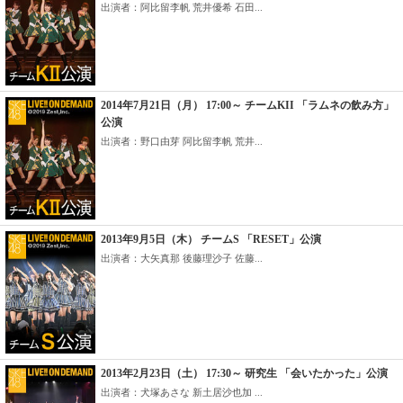
出演者：阿比留李帆 荒井優希 石田...
2014年7月21日（月） 17:00～ チームKII 「ラムネの飲み方」
公演
出演者：野口由芽 阿比留李帆 荒井...
2013年9月5日（木） チームS 「RESET」公演
出演者：大矢真那 後藤理沙子 佐藤...
2013年2月23日（土） 17:30～ 研究生 「会いたかった」公演
出演者：犬塚あさな 新土居沙也加 ...