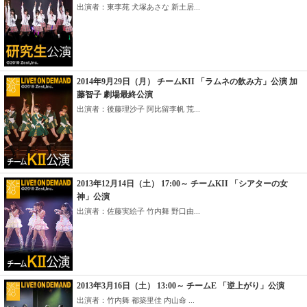
出演者：東李苑 犬塚あさな 新土居...
2014年9月29日（月） チームKII 「ラムネの飲み方」公演 加
藤智子 劇場最終公演
出演者：後藤理沙子 阿比留李帆 荒...
2013年12月14日（土） 17:00～ チームKII 「シアターの女
神」公演
出演者：佐藤実絵子 竹内舞 野口由...
2013年3月16日（土） 13:00～ チームE 「逆上がり」公演
出演者：竹内舞 都築里佳 内山命 ...