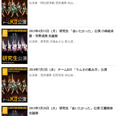
出演者：阿比留李帆 荒井優希 内山...
2013年4月15日（月） 研究生 「会いたかった」公演 小林絵未
梨・市野成美 生誕祭
出演者：東李苑 犬塚あさな 新土居...
2014年7月2日（水） チームKII 「ラムネの飲み方」公演
出演者：荒井優希 石田安奈 内山命...
2013年3月26日（火） 研究生「会いたかった」公演 江籠裕奈
生誕祭