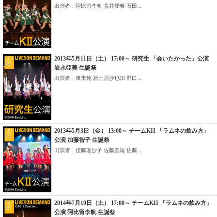
出演者：阿比留李帆 荒井優希 石田...
2013年5月11日（土） 17:00～ 研究生 「会いたかった」公演
岩永亞美 生誕祭
出演者：東李苑 新土居沙也加 野口...
2013年5月3日（金） 13:00～ チームKII 「ラムネの飲み方」
公演 加藤智子 生誕祭
出演者：後藤理沙子 佐藤聖羅 佐藤...
2014年7月19日（土） 17:00～ チームKII 「ラムネの飲み方」
公演 阿比留李帆 生誕祭