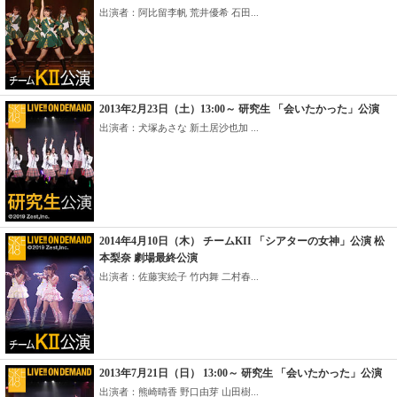
出演者：阿比留李帆 荒井優希 石田...
2013年2月23日（土）13:00～ 研究生 「会いたかった」公演
出演者：犬塚あさな 新土居沙也加 ...
2014年4月10日（木） チームKII 「シアターの女神」公演 松
本梨奈 劇場最終公演
出演者：佐藤実絵子 竹内舞 二村春...
2013年7月21日（日） 13:00～ 研究生 「会いたかった」公演
出演者：熊崎晴香 野口由芽 山田樹...