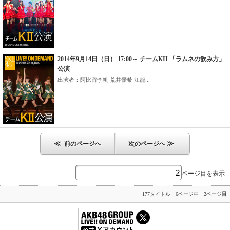
2014年9月14日（日） 17:00～ チームKII 「ラムネの飲み方」
公演
出演者：阿比留李帆 荒井優希 江籠...
≪
≫
前のページへ
次のページへ
ページ目を表示
177タイトル 6ページ中 2ページ目