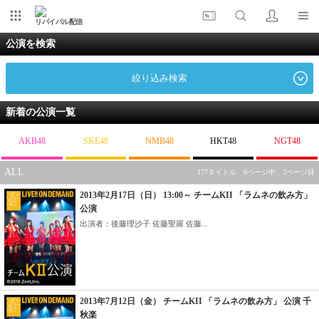
リバイバル配信
公演を検索
絞り込み検索
新着の公演一覧
AKB48
SKE48
NMB48
HKT48
NGT48
ALL
177タイトル 6ページ中 2ページ目
2013年2月17日（日） 13:00～ チームKII 「ラムネの飲み方」
公演
出演者：後藤理沙子 佐藤聖羅 佐藤...
2013年7月12日（金） チームKII 「ラムネの飲み方」 公演 千
秋楽