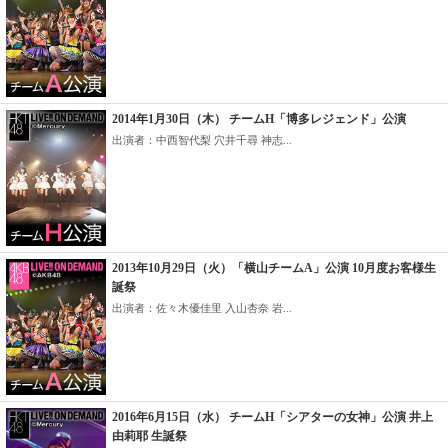
2014年1月30日（木） チームH「博多レジェンド」公演
出演者：中西智代梨 穴井千尋 神志...
2013年10月29日（火）「横山チームA」公演 10月度お客様生
誕祭
出演者：佐々木優佳里 入山杏奈 岩...
2016年6月15日（水） チームH「シアターの女神」公演 井上
由莉耶 生誕祭