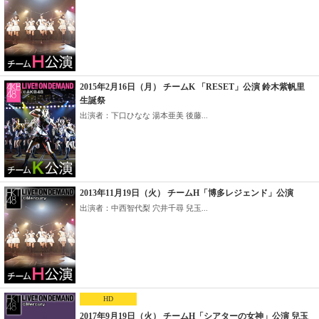
2015年2月16日（月） チームK 「RESET」公演 鈴木紫帆里
生誕祭
出演者：下口ひなな 湯本亜美 後藤...
2013年11月19日（火） チームH「博多レジェンド」公演
出演者：中西智代梨 穴井千尋 兒玉...
HD
2017年9月19日（火） チームH「シアターの女神」公演 兒玉