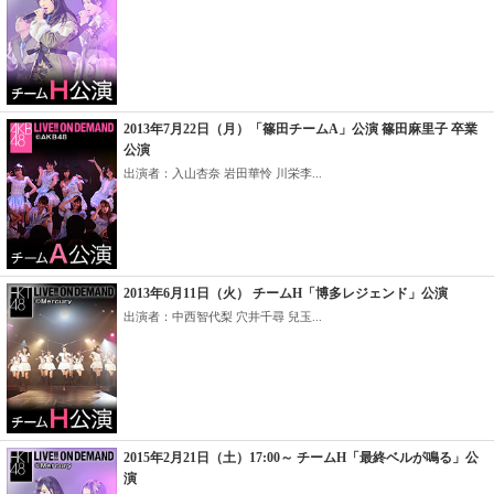
2013年7月22日（月）「篠田チームA」公演 篠田麻里子 卒業
公演
出演者：入山杏奈 岩田華怜 川栄李...
2013年6月11日（火） チームH「博多レジェンド」公演
出演者：中西智代梨 穴井千尋 兒玉...
2015年2月21日（土）17:00～ チームH「最終ベルが鳴る」公
演