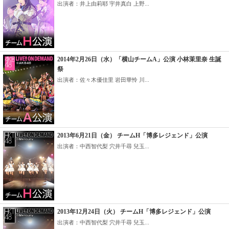
出演者：井上由莉耶 宇井真白 上野...
2014年2月26日（水）「横山チームA」公演 小林茉里奈 生誕
祭
出演者：佐々木優佳里 岩田華怜 川...
2013年6月21日（金） チームH「博多レジェンド」公演
出演者：中西智代梨 穴井千尋 兒玉...
2013年12月24日（火） チームH「博多レジェンド」公演
出演者：中西智代梨 穴井千尋 兒玉...