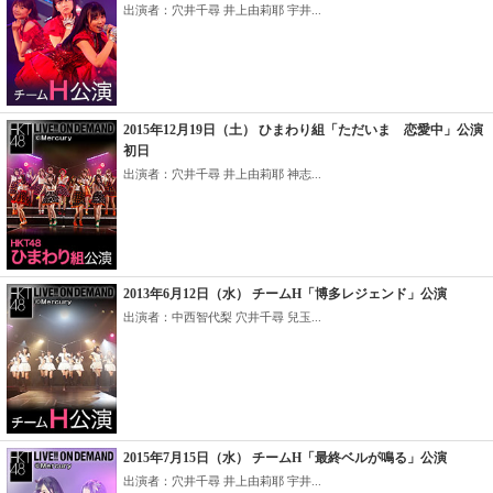
出演者：穴井千尋 井上由莉耶 宇井...
2015年12月19日（土） ひまわり組「ただいま 恋愛中」公演
初日
出演者：穴井千尋 井上由莉耶 神志...
2013年6月12日（水） チームH「博多レジェンド」公演
出演者：中西智代梨 穴井千尋 兒玉...
2015年7月15日（水） チームH「最終ベルが鳴る」公演
出演者：穴井千尋 井上由莉耶 宇井...