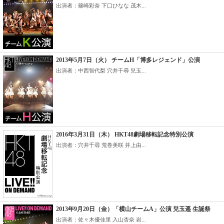
出演者：篠崎彩奈 下口ひなな 茂木...
2013年5月7日（火） チームH「博多レジェンド」公演
出演者：中西智代梨 穴井千尋 兒玉...
2016年3月31日（木） HKT48劇場移転記念特別公演
出演者：穴井千尋 荒巻美咲 井上由...
2013年9月20日（金）「横山チームA」公演 兒玉遥 生誕祭
出演者：佐々木優佳里 入山杏奈 岩...