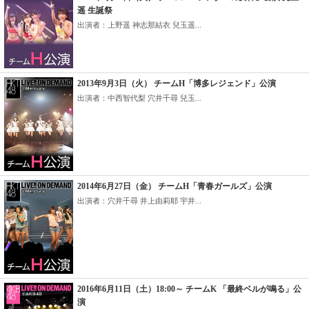
遥 生誕祭
出演者：上野遥 神志那結衣 兒玉遥...
2013年9月3日（火） チームH「博多レジェンド」公演
出演者：中西智代梨 穴井千尋 兒玉...
2014年6月27日（金） チームH「青春ガールズ」公演
出演者：穴井千尋 井上由莉耶 宇井...
2016年6月11日（土）18:00～ チームK 「最終ベルが鳴る」公
演