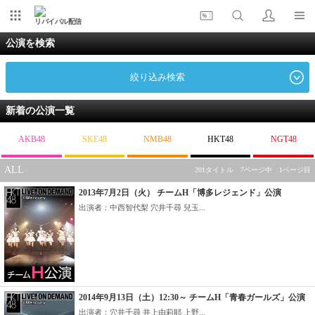
リバイバル配信
公演を検索
絞り込み検索
新着の公演一覧
AKB48
SKE48
NMB48
HKT48
NGT48
ALL
201タイトル 7ページ中 1ページ目
2013年7月2日（火） チームH「博多レジェンド」公演
出演者：中西智代梨 穴井千尋 兒玉...
2014年9月13日（土）12:30～ チームH「青春ガールズ」公演
出演者：穴井千尋 井上由莉耶 上野...