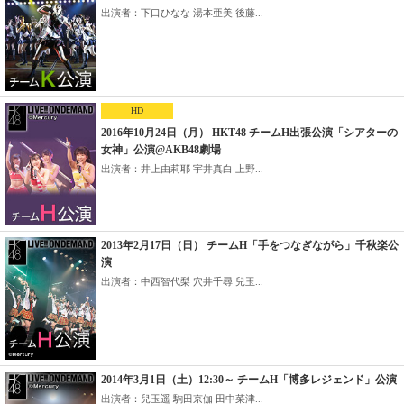
出演者：下口ひなな 湯本亜美 後藤...
HD
2016年10月24日（月） HKT48 チームH出張公演「シアターの
女神」公演@AKB48劇場
出演者：井上由莉耶 宇井真白 上野...
2013年2月17日（日） チームH「手をつなぎながら」千秋楽公
演
出演者：中西智代梨 穴井千尋 兒玉...
2014年3月1日（土）12:30～ チームH「博多レジェンド」公演
出演者：兒玉遥 駒田京伽 田中菜津...