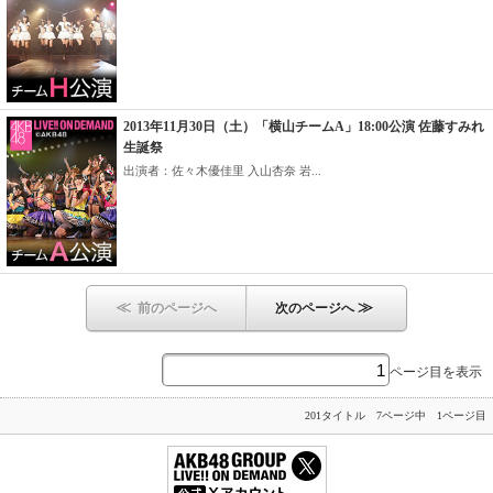
2013年11月30日（土）「横山チームA」18:00公演 佐藤すみれ
生誕祭
出演者：佐々木優佳里 入山杏奈 岩...
≪
≫
前のページへ
次のページへ
ページ目を表示
201タイトル 7ページ中 1ページ目