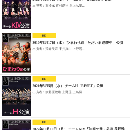
出演者：石橋颯 市村愛里 運上弘菜...
HD
2016年8月17日（水） ひまわり組「ただいま 恋愛中」公演
出演者：荒巻美咲 宇井真白 上野遥...
HD
2021年5月5日（水） チームH「RESET」公演
出演者：伊藤優絵瑠 上野遥 上島楓...
HD
2022年10月10日（月） チームKIV「制服の芽」公演 長野雅