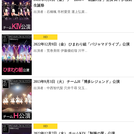
生誕祭
出演者：石橋颯 市村愛里 運上弘菜...
HD
2022年12月9日（金） ひまわり組「パジャマドライブ」公演
出演者：荒巻美咲 伊藤優絵瑠 川平...
2013年9月3日（火） チームH「博多レジェンド」公演
出演者：中西智代梨 穴井千尋 兒玉...
HD
2022年12月7日（水） チームKIV「制服の芽」公演