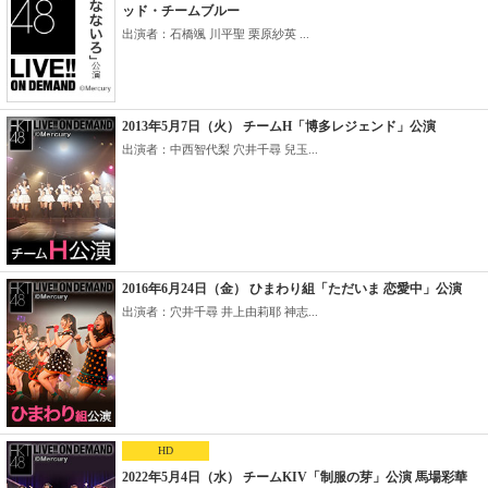
ッド・チームブルー
出演者：石橋颯 川平聖 栗原紗英 ...
2013年5月7日（火） チームH「博多レジェンド」公演
出演者：中西智代梨 穴井千尋 兒玉...
2016年6月24日（金） ひまわり組「ただいま 恋愛中」公演
出演者：穴井千尋 井上由莉耶 神志...
HD
2022年5月4日（水） チームKIV「制服の芽」公演 馬場彩華