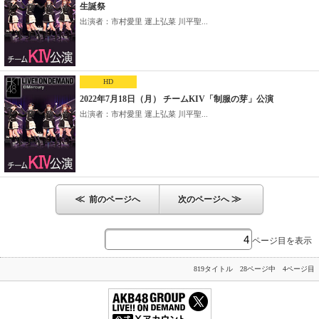
生誕祭
出演者：市村愛里 運上弘菜 川平聖...
HD
2022年7月18日（月） チームKIV「制服の芽」公演
出演者：市村愛里 運上弘菜 川平聖...
≪
≫
前のページへ
次のページへ
ページ目を表示
819タイトル 28ページ中 4ページ目