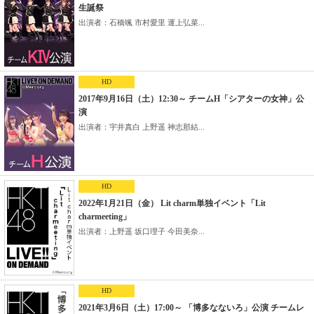
生誕祭
出演者：石橋颯 市村愛里 運上弘菜...
HD
2017年9月16日（土）12:30～ チームH「シアターの女神」公
演
出演者：宇井真白 上野遥 神志那結...
HD
2022年1月21日（金） Lit charm単独イベント「Lit
charmeeting」
出演者：上野遥 坂口理子 今田美奈...
HD
2021年3月6日（土）17:00～ 「博多なないろ」公演 チームレ