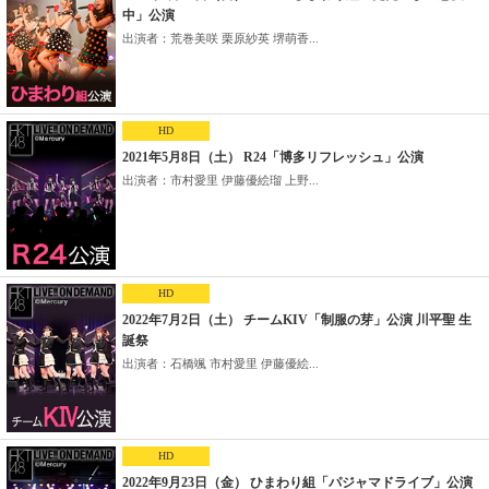
中」公演
出演者：荒巻美咲 栗原紗英 堺萌香...
HD
2021年5月8日（土） R24「博多リフレッシュ」公演
出演者：市村愛里 伊藤優絵瑠 上野...
HD
2022年7月2日（土） チームKIV「制服の芽」公演 川平聖 生
誕祭
出演者：石橋颯 市村愛里 伊藤優絵...
HD
2022年9月23日（金） ひまわり組「パジャマドライブ」公演