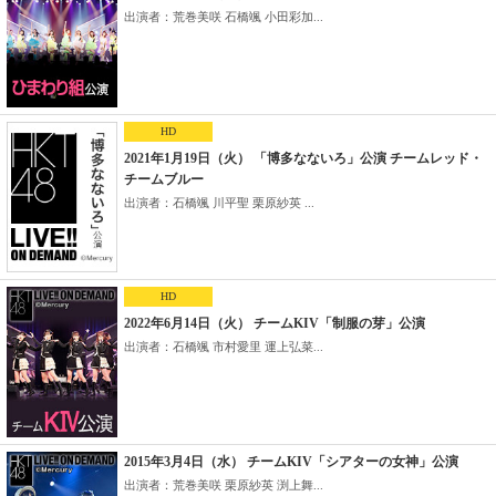
出演者：荒巻美咲 石橋颯 小田彩加...
HD
2021年1月19日（火） 「博多なないろ」公演 チームレッド・
チームブルー
出演者：石橋颯 川平聖 栗原紗英 ...
HD
2022年6月14日（火） チームKIV「制服の芽」公演
出演者：石橋颯 市村愛里 運上弘菜...
2015年3月4日（水） チームKIV「シアターの女神」公演
出演者：荒巻美咲 栗原紗英 渕上舞...