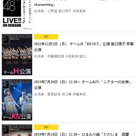
charmeeting」
出演者：上野遥 坂口理子 今田美奈...
HD
2022年12月5日（月） チームH「RESET」公演 坂口理子 卒業
公演
出演者：伊藤優絵瑠 小田彩加 坂口...
2015年7月26日（日）12:30～ チームKIV「シアターの女神」
公演
出演者：栗原紗英 渕上舞 伊藤来笑...
HD
2019年7月14日（日）12:30～ ひまわり組「ただいま 恋愛