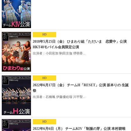
HD
2018年5月25日（金） ひまわり組「ただいま 恋愛中」公演
HKT48モバイル会員限定公演
出演者：小田彩加 駒田京伽 堺萌香...
HD
2022年6月17日（金） チームH「RESET」公演 坂本りの 生誕
祭
出演者：石橋颯 伊藤優絵瑠 川平聖...
HD
2022年6月6日（月） チームKIV「制服の芽」公演 本村碧唯