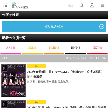
リバイバル配信
公演を検索
絞り込み検索
新着の公演一覧
AKB48
SKE48
NMB48
HKT48
NGT48
ALL
819タイトル 28ページ中 4ページ目
HD
2022年10月9日（日） チームKIV「制服の芽」公演 地頭江
音々 生誕祭
出演者：石橋颯 市村愛里 運上弘菜...
HD
2022年9月2日（金） チームKIV「制服の芽」公演 田中伊桜莉