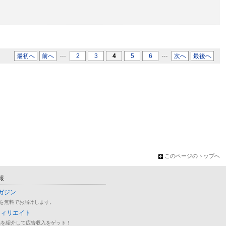
...
...
最初へ
前へ
2
3
4
5
6
次へ
最後へ
このページのトップへ
報
ガジン
を無料でお届けします。
フィリエイト
品を紹介して広告収入をゲット！