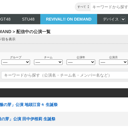
すべて
NGT48
STU48
REVIVAL!! ON DEMAND
デバイス
DEMAND > 配信中の公演一覧
ージ目を表示
グループ
チーム
公演年
公演月
「制服の芽」公演 地頭江音々 生誕祭
制服の芽」公演 田中伊桜莉 生誕祭