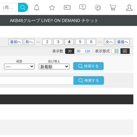
AKB48グループ LIVE!! ON DEMAND チケット
...
...
最初へ
前へ
2
3
4
5
6
次へ
最後へ
テキスト
画像
表示数
表示形式
30
60
120
画質
並び替え
検索する