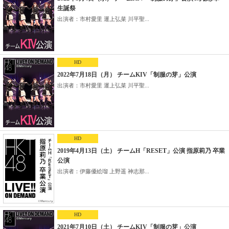
生誕祭
出演者：市村愛里 運上弘菜 川平聖...
HD
2022年7月18日（月） チームKIV「制服の芽」公演
出演者：市村愛里 運上弘菜 川平聖...
HD
2019年4月13日（土） チームH「RESET」公演 指原莉乃 卒業
公演
出演者：伊藤優絵瑠 上野遥 神志那...
HD
2021年7月10日（土） チームKIV「制服の芽」公演