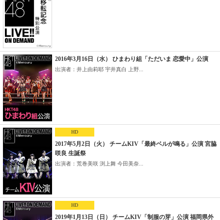
2016年3月16日（水） ひまわり組「ただいま 恋愛中」公演
出演者：井上由莉耶 宇井真白 上野...
HD
2017年5月2日（火） チームKIV「最終ベルが鳴る」公演 宮脇
咲良 生誕祭
出演者：荒巻美咲 渕上舞 今田美奈...
HD
2019年1月13日（日） チームKIV「制服の芽」公演 福岡県外