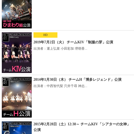
HD
2019年7月2日（火） チームKIV「制服の芽」公演
出演者：運上弘菜 小田彩加 堺萌香...
2014年1月30日（木） チームH「博多レジェンド」公演
出演者：中西智代梨 穴井千尋 神志...
2015年2月28日（土）12:30～ チームKIV「シアターの女神」
公演