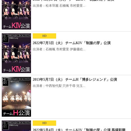
出演者：松本羽麗 石橋颯 市村愛里...
HD
2022年7月5日（火） チームKIV「制服の芽」公演
出演者：石橋颯 市村愛里 伊藤優絵...
2013年5月7日（火） チームH「博多レジェンド」公演
出演者：中西智代梨 穴井千尋 兒玉...
HD
2022年5月4日（水） チームKIV「制服の芽」公演 馬場彩華