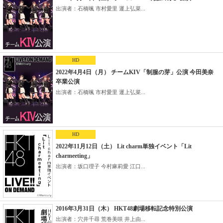
出演者：石橋颯 市村愛里 運上弘菜...
HD
2022年4月4日（月） チームKIV「制服の芽」公演 今田美奈
卒業公演
出演者：石橋颯 市村愛里 運上弘菜...
HD
2022年11月12日（土） Lit charm単独イベント「Lit
charmeeting」
出演者：坂口理子 今村麻莉愛 江口...
2016年3月31日（木） HKT48劇場移転記念特別公演
出演者：穴井千尋 荒巻美咲 井上由...