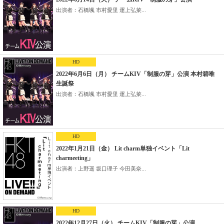
出演者：石橋颯 市村愛里 運上弘菜...
HD
2022年6月6日（月） チームKIV「制服の芽」公演 本村碧唯
生誕祭
出演者：石橋颯 市村愛里 運上弘菜...
HD
2022年1月21日（金） Lit charm単独イベント「Lit
charmeeting」
出演者：上野遥 坂口理子 今田美奈...
HD
2022年12月27日（火） チームKIV「制服の芽」公演