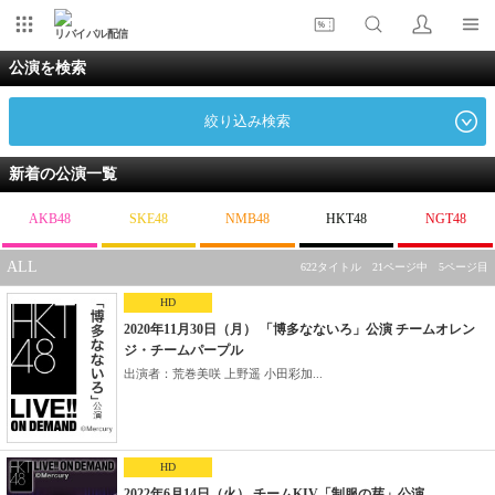
リバイバル配信
公演を検索
絞り込み検索
新着の公演一覧
AKB48
SKE48
NMB48
HKT48
NGT48
ALL
622タイトル 21ページ中 5ページ目
HD
2020年11月30日（月） 「博多なないろ」公演 チームオレン
ジ・チームパープル
出演者：荒巻美咲 上野遥 小田彩加...
HD
2022年6月14日（火） チームKIV「制服の芽」公演