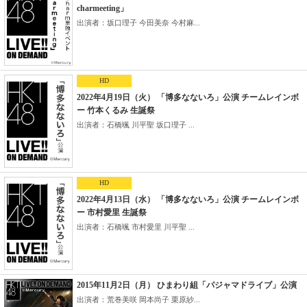
charmeeting」
出演者：坂口理子 今田美奈 今村麻...
HD
2022年4月19日（火） 「博多なないろ」公演 チームレインボ
ー 竹本くるみ 生誕祭
出演者：石橋颯 川平聖 坂口理子 ...
HD
2022年4月13日（水） 「博多なないろ」公演 チームレインボ
ー 市村愛里 生誕祭
出演者：石橋颯 市村愛里 川平聖 ...
2015年11月2日（月） ひまわり組「パジャマドライブ」公演
出演者：荒巻美咲 岡本尚子 栗原紗...