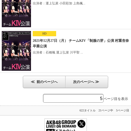
出演者：運上弘菜 小田彩加 上島楓...
HD
2021年12月27日（月） チームKIV「制服の芽」公演 村重杏奈
卒業公演
出演者：石橋颯 運上弘菜 川平聖 ...
≪
≫
前のページへ
次のページへ
ページ目を表示
622タイトル 21ページ中 5ページ目