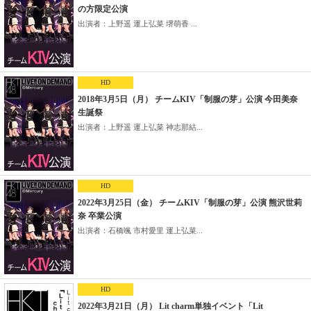
の方限定公演
出演者：上野遥 運上弘菜 堺萌香 ...
HD
2018年3月5日（月） チームKIV「制服の芽」公演 今田美奈
生誕祭
出演者：上野遥 運上弘菜 神志那結...
HD
2022年3月25日（金） チームKIV「制服の芽」公演 熊沢世莉
奈 卒業公演
出演者：石橋颯 市村愛里 運上弘菜...
HD
2022年3月21日（月） Lit charm単独イベント「Lit