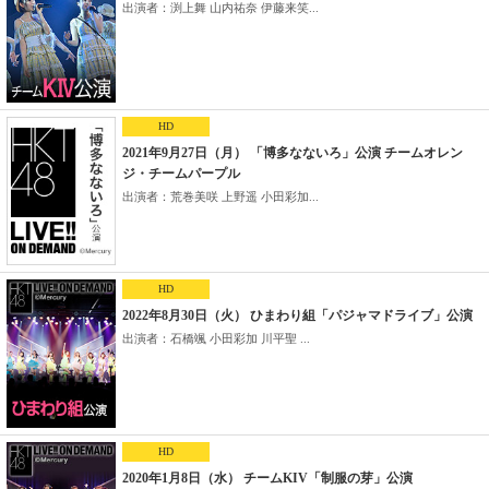
出演者：渕上舞 山内祐奈 伊藤来笑...
HD
2021年9月27日（月） 「博多なないろ」公演 チームオレン
ジ・チームパープル
出演者：荒巻美咲 上野遥 小田彩加...
HD
2022年8月30日（火） ひまわり組「パジャマドライブ」公演
出演者：石橋颯 小田彩加 川平聖 ...
HD
2020年1月8日（水） チームKIV「制服の芽」公演