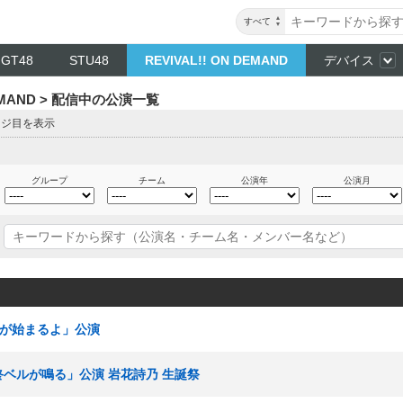
すべて
NGT48
STU48
REVIVAL!! ON DEMAND
デバイス
DEMAND > 配信中の公演一覧
ージ目を表示
グループ
チーム
公演年
公演月
TYが始まるよ」公演
最終ベルが鳴る」公演 岩花詩乃 生誕祭