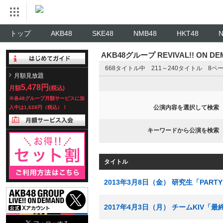
トップ
AKB48
SKE48
NMB48
HKT48
AKB48グループ REVIVAL!! ON 
668タイトル中 211～240タイトル 8ペ
月額見放題
5,478円
月額
(税込)
※各48グループ月額サービスに加
公演内容を選択して検索
入中は1,628円（税込）！
キーワードから公演を検索
タイトル
2013年3月8日（金） 研究生「PAR
2017年4月3日（月） チームKIV「