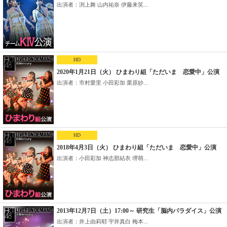
出演者：渕上舞 山内祐奈 伊藤来笑...
HD
2020年1月21日（火） ひまわり組「ただいま 恋愛中」公演
出演者：市村愛里 小田彩加 栗原紗...
HD
2018年4月3日（火） ひまわり組「ただいま 恋愛中」公演
出演者：小田彩加 神志那結衣 堺萌...
2013年12月7日（土）17:00～ 研究生「脳内パラダイス」公演
出演者：井上由莉耶 宇井真白 梅本...