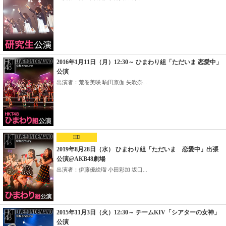
2016年1月11日（月）12:30～ ひまわり組「ただいま 恋愛中」
公演
出演者：荒巻美咲 駒田京伽 矢吹奈...
HD
2019年8月28日（水） ひまわり組「ただいま 恋愛中」出張
公演@AKB48劇場
出演者：伊藤優絵瑠 小田彩加 坂口...
2015年11月3日（火）12:30～ チームKIV「シアターの女神」
公演