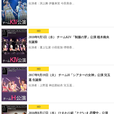
出演者：渕上舞 伊藤来笑 今田美奈...
HD
2018年9月5日（水） チームKIV「制服の芽」公演 植木南央
生誕祭
出演者：運上弘菜 小田彩加 堺萌香...
HD
2017年9月19日（火） チームH「シアターの女神」公演 兒玉
遥 生誕祭
出演者：上野遥 神志那結衣 兒玉遥...
HD
2016年8月17日（水） ひまわり組「ただいま 恋愛中」公演