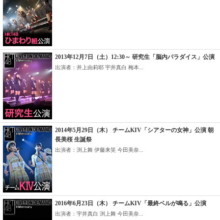
2013年12月7日（土）12:30～ 研究生「脳内パラダイス」公演
出演者：井上由莉耶 宇井真白 梅本...
2014年5月29日（木） チームKIV「シアターの女神」公演 朝
長美桜 生誕祭
出演者：渕上舞 伊藤来笑 今田美奈...
2016年6月23日（木） チームKIV「最終ベルが鳴る」公演
出演者：宇井真白 渕上舞 今田美奈...