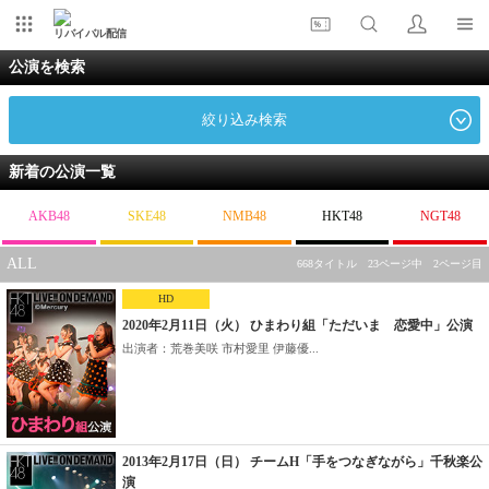
リバイバル配信
公演を検索
絞り込み検索
新着の公演一覧
AKB48
SKE48
NMB48
HKT48
NGT48
ALL
668タイトル 23ページ中 2ページ目
HD
2020年2月11日（火） ひまわり組「ただいま 恋愛中」公演
出演者：荒巻美咲 市村愛里 伊藤優...
2013年2月17日（日） チームH「手をつなぎながら」千秋楽公
演