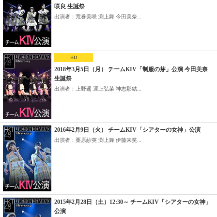
咲良 生誕祭
出演者：荒巻美咲 渕上舞 今田美奈...
HD
2018年3月5日（月） チームKIV「制服の芽」公演 今田美奈
生誕祭
出演者：上野遥 運上弘菜 神志那結...
2016年2月9日（火） チームKIV「シアターの女神」公演
出演者：栗原紗英 渕上舞 伊藤来笑...
2015年2月28日（土）12:30～ チームKIV「シアターの女神」
公演