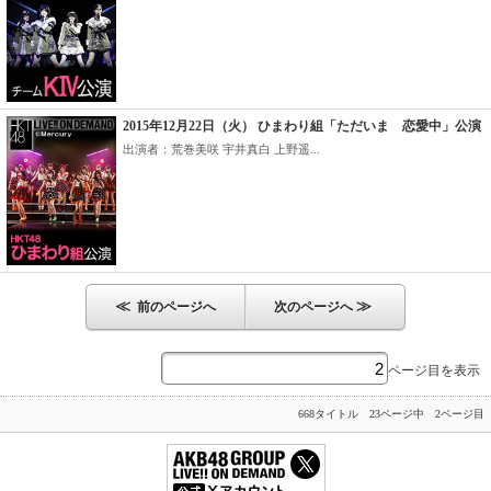
2015年12月22日（火） ひまわり組「ただいま 恋愛中」公演
出演者：荒巻美咲 宇井真白 上野遥...
≪
≫
前のページへ
次のページへ
ページ目を表示
668タイトル 23ページ中 2ページ目