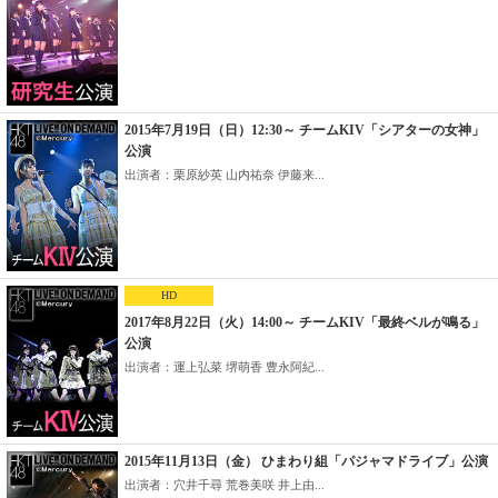
2015年7月19日（日）12:30～ チームKIV「シアターの女神」
公演
出演者：栗原紗英 山内祐奈 伊藤来...
HD
2017年8月22日（火）14:00～ チームKIV「最終ベルが鳴る」
公演
出演者：運上弘菜 堺萌香 豊永阿紀...
2015年11月13日（金） ひまわり組「パジャマドライブ」公演
出演者：穴井千尋 荒巻美咲 井上由...