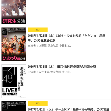
HD
2018年4月21日（土）12:30～ ひまわり組「ただいま 恋愛
中」公演 春爛漫公演
出演者：上野遥 運上弘菜 小田彩加...
2016年3月31日（木） HKT48劇場移転記念特別公演
出演者：穴井千尋 荒巻美咲 井上由...
HD
2017年5月2日（火） チームKIV「最終ベルが鳴る」公演 宮脇