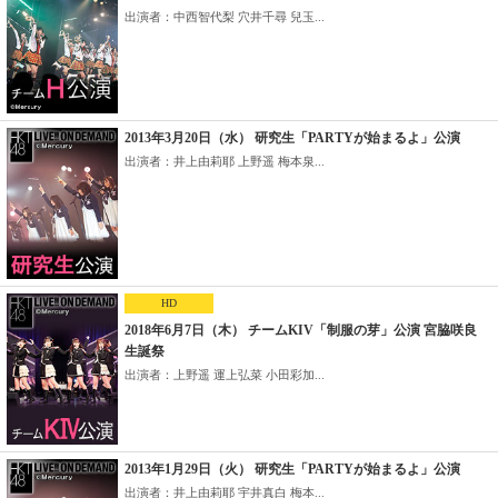
出演者：中西智代梨 穴井千尋 兒玉...
2013年3月20日（水） 研究生「PARTYが始まるよ」公演
出演者：井上由莉耶 上野遥 梅本泉...
HD
2018年6月7日（木） チームKIV「制服の芽」公演 宮脇咲良
生誕祭
出演者：上野遥 運上弘菜 小田彩加...
2013年1月29日（火） 研究生「PARTYが始まるよ」公演
出演者：井上由莉耶 宇井真白 梅本...