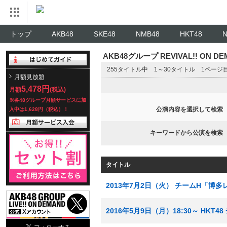
トップ
AKB48
SKE48
NMB48
HKT48
AKB48グループ REVIVAL!! ON 
255タイトル中 1～30タイトル 1ページ
月額見放題
5,478円
月額
(税込)
※各48グループ月額サービスに加
公演内容を選択して検索
入中は1,628円（税込）！
キーワードから公演を検索
タイトル
2013年7月2日（火） チームH「博
2016年5月9日（月）18:30～ HK