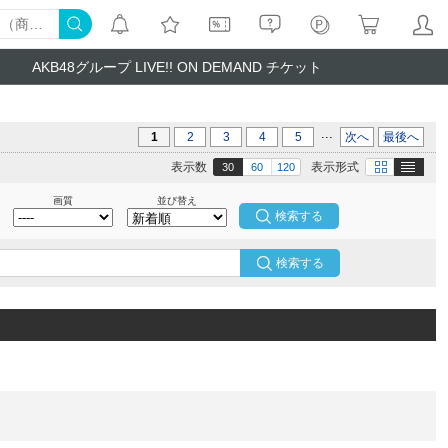
AKB48グループ LIVE!! ON DEMAND チケット
...
1
2
3
4
5
次へ
最後へ
テキスト
画像
表示数
表示形式
30
60
120
画質
並び替え
検索する