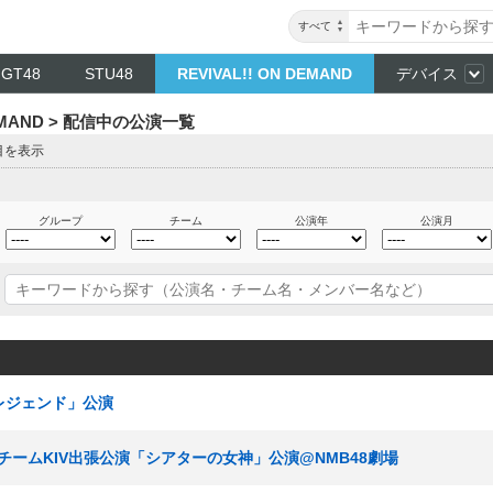
すべて
NGT48
STU48
REVIVAL!! ON DEMAND
デバイス
DEMAND > 配信中の公演一覧
目を表示
グループ
チーム
公演年
公演月
多レジェンド」公演
T48 チームKIV出張公演「シアターの女神」公演@NMB48劇場