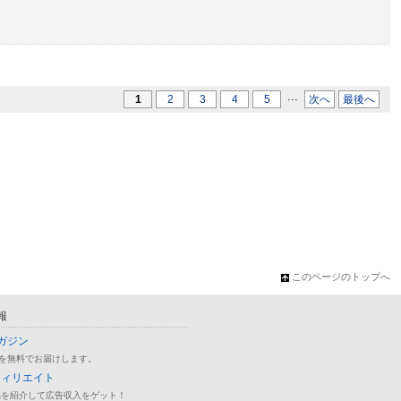
...
1
2
3
4
5
次へ
最後へ
このページのトップへ
報
ガジン
を無料でお届けします。
フィリエイト
品を紹介して広告収入をゲット！