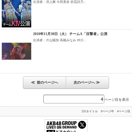
出演者：渕上舞 今田美奈 岩花詩乃...
2010年11月30日（火） チームA「目撃者」公演
出演者：片山陽加 高橋みなみ 仲川...
≪
≫
前のページへ
次のページへ
ページ目を表示
255タイトル 9ページ中 4ページ目