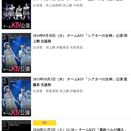
出演者：井上由莉耶 渕上舞 今田美...
2014年9月30日（火） チームKIV「シアターの女神」公演 渕
上舞 生誕祭
出演者：渕上舞 伊藤来笑 今田美奈...
2015年10月1日（木） チームKIV「シアターの女神」公演 後
藤泉 生誕祭
出演者：荒巻美咲 渕上舞 伊藤来笑...
HD
2016年11月5日（土）12:30～ チームKIV「最終ベルが鳴る」