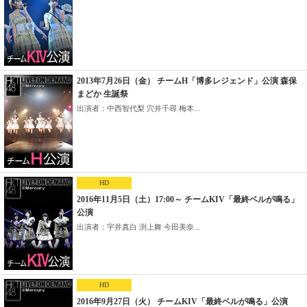
2013年7月26日（金） チームH「博多レジェンド」公演 森保
まどか 生誕祭
出演者：中西智代梨 穴井千尋 梅本...
HD
2016年11月5日（土）17:00～ チームKIV「最終ベルが鳴る」
公演
出演者：宇井真白 渕上舞 今田美奈...
HD
2016年9月27日（火） チームKIV「最終ベルが鳴る」公演