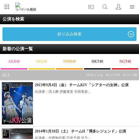
リバイバル配信
公演を検索
絞り込み検索
新着の公演一覧
AKB48
SKE48
NMB48
HKT48
NGT48
ALL
255タイトル 9ページ中 4ページ目
2015年9月4日（金） チームKIV「シアターの女神」公演
出演者：渕上舞 伊藤来笑 今田美奈...
2014年1月18日（土） チームH「博多レジェンド」公演
出演者：中西智代梨 穴井千尋 兒玉...