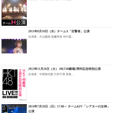
2011年8月10日（水）チームA「目撃者」公演
出演者：片山陽加 加藤玲奈 仲川遥...
2013年11月26日（火） HKT48劇場2周年記念特別公演
出演者：中西智代梨 穴井千尋 荒巻...
2014年7月20日（日）17:00～ チームKIV「シアターの女神」
公演