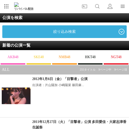
リバイバル配信
公演を検索
絞り込み検索
新着の公演一覧
AKB48
SKE48
NMB48
HKT48
NGT48
ALL
255タイトル 9ページ中 9ページ目
2012年1月6日（金）「目撃者」公演
出演者：片山陽加 小嶋陽菜 篠田麻...
2011年12月27日（火）「目撃者」公演 多田愛佳・大家志津香
生誕祭