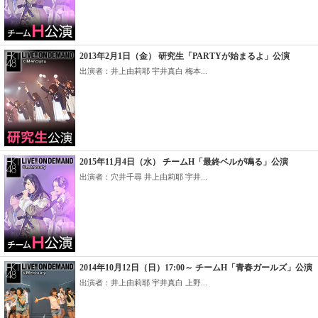
2013年2月1日（金） 研究生「PARTYが始まるよ」公演
出演者：井上由莉耶 宇井真白 梅本...
2015年11月4日（水） チームH「最終ベルが鳴る」公演
出演者：穴井千尋 井上由莉耶 宇井...
2014年10月12日（日）17:00～ チームH「青春ガールズ」公演
出演者：井上由莉耶 宇井真白 上野...