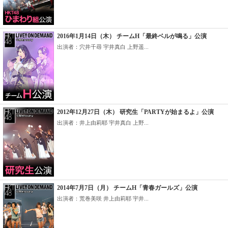
2016年1月14日（木） チームH「最終ベルが鳴る」公演
出演者：穴井千尋 宇井真白 上野遥...
2012年12月27日（木） 研究生「PARTYが始まるよ」公演
出演者：井上由莉耶 宇井真白 上野...
2014年7月7日（月） チームH「青春ガールズ」公演
出演者：荒巻美咲 井上由莉耶 宇井...