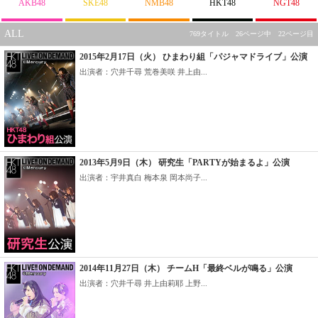
AKB48
SKE48
NMB48
HKT48
NGT48
ALL
769タイトル 26ページ中 22ページ目
2015年2月17日（火） ひまわり組「パジャマドライブ」公演
出演者：穴井千尋 荒巻美咲 井上由...
2013年5月9日（木） 研究生「PARTYが始まるよ」公演
出演者：宇井真白 梅本泉 岡本尚子...
2014年11月27日（木） チームH「最終ベルが鳴る」公演
出演者：穴井千尋 井上由莉耶 上野...