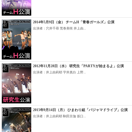
2014年5月9日（金） チームH「青春ガールズ」公演
出演者：穴井千尋 荒巻美咲 井上由...
2012年11月28日（水） 研究生「PARTYが始まるよ」公演
出演者：井上由莉耶 宇井真白 上野...
2015年9月14日（月） ひまわり組「パジャマドライブ」公演
出演者：井上由莉耶 駒田京伽 坂口...