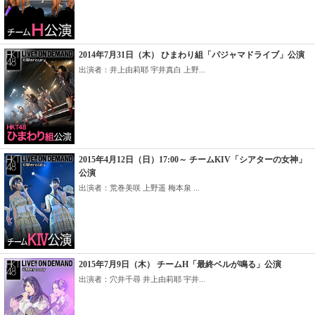
2014年7月31日（木） ひまわり組「パジャマドライブ」公演
出演者：井上由莉耶 宇井真白 上野...
2015年4月12日（日）17:00～ チームKIV「シアターの女神」
公演
出演者：荒巻美咲 上野遥 梅本泉 ...
2015年7月9日（木） チームH「最終ベルが鳴る」公演
出演者：穴井千尋 井上由莉耶 宇井...