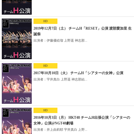
HD
2019年12月7日（土） チームH「RESET」公演 渡部愛加里 生
誕祭
出演者：伊藤優絵瑠 上野遥 神志那...
HD
2017年10月10日（火） チームH「シアターの女神」公演
出演者：宇井真白 上野遥 神志那結...
HD
2016年10月3日（月） HKT48 チームH出張公演「シアターの
女神」公演@NGT48劇場
出演者：井上由莉耶 宇井真白 上野...