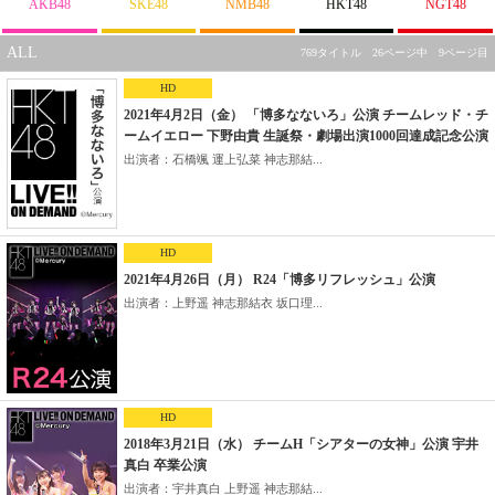
AKB48
SKE48
NMB48
HKT48
NGT48
ALL
769タイトル 26ページ中 9ページ目
HD
2021年4月2日（金） 「博多なないろ」公演 チームレッド・チ
ームイエロー 下野由貴 生誕祭・劇場出演1000回達成記念公演
出演者：石橋颯 運上弘菜 神志那結...
HD
2021年4月26日（月） R24「博多リフレッシュ」公演
出演者：上野遥 神志那結衣 坂口理...
HD
2018年3月21日（水） チームH「シアターの女神」公演 宇井
真白 卒業公演
出演者：宇井真白 上野遥 神志那結...