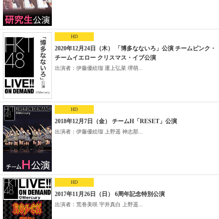
HD
2020年12月24日（木） 「博多なないろ」公演 チームピンク・
チームイエロー クリスマス・イブ公演
出演者：伊藤優絵瑠 運上弘菜 堺萌...
HD
2018年12月7日（金） チームH「RESET」公演
出演者：伊藤優絵瑠 上野遥 神志那...
HD
2017年11月26日（日） 6周年記念特別公演
出演者：荒巻美咲 宇井真白 上野遥...