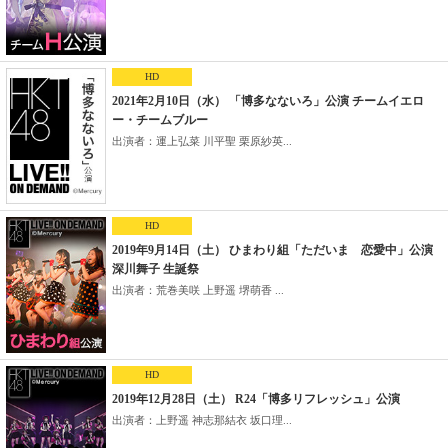
HD
2021年2月10日（水） 「博多なないろ」公演 チームイエロ
ー・チームブルー
出演者：運上弘菜 川平聖 栗原紗英...
HD
2019年9月14日（土） ひまわり組「ただいま 恋愛中」公演
深川舞子 生誕祭
出演者：荒巻美咲 上野遥 堺萌香 ...
HD
2019年12月28日（土） R24「博多リフレッシュ」公演
出演者：上野遥 神志那結衣 坂口理...