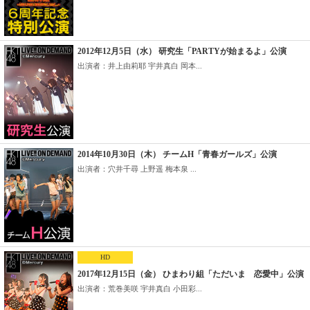
2012年12月5日（水） 研究生「PARTYが始まるよ」公演
出演者：井上由莉耶 宇井真白 岡本...
2014年10月30日（木） チームH「青春ガールズ」公演
出演者：穴井千尋 上野遥 梅本泉 ...
HD
2017年12月15日（金） ひまわり組「ただいま 恋愛中」公演
出演者：荒巻美咲 宇井真白 小田彩...