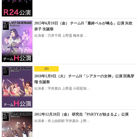
2015年6月19日（金） チームH「最終ベルが鳴る」公演 矢吹
奈子 生誕祭
出演者：穴井千尋 上野遥 梅本泉 ...
HD
2018年1月9日（火） チームH「シアターの女神」公演 田島芽
瑠 生誕祭
出演者：宇井真白 上野遥 小田彩加...
2012年12月28日（金） 研究生「PARTYが始まるよ」公演
出演者：井上由莉耶 宇井真白 上野...