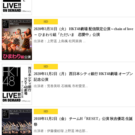
HD
2020年3月31日（火） HKT48劇場 配信限定公演～chain of love
～ ひまわり組「ただいま 恋愛中」公演
出演者：上野遥 上島楓 松岡菜摘 ...
HD
2020年11月2日（月） 西日本シティ銀行 HKT48劇場 オープン
記念公演
出演者：荒巻美咲 石橋颯 市村愛里...
HD
2018年11月2日（金） チームH「RESET」公演 秋吉優花 生誕
祭
出演者：伊藤優絵瑠 上野遥 神志那...