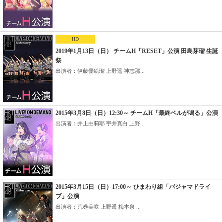
HD
2019年1月13日（日） チームH「RESET」公演 田島芽瑠 生誕
祭
出演者：伊藤優絵瑠 上野遥 神志那...
2015年3月8日（日）12:30～ チームH「最終ベルが鳴る」公演
出演者：井上由莉耶 宇井真白 上野...
2015年3月15日（日）17:00～ ひまわり組「パジャマドライ
ブ」公演
出演者：荒巻美咲 上野遥 梅本泉 ...