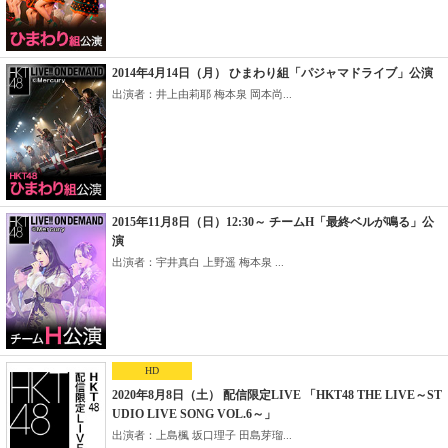
2014年4月14日（月） ひまわり組「パジャマドライブ」公演
出演者：井上由莉耶 梅本泉 岡本尚...
2015年11月8日（日）12:30～ チームH「最終ベルが鳴る」公
演
出演者：宇井真白 上野遥 梅本泉 ...
HD
2020年8月8日（土） 配信限定LIVE 「HKT48 THE LIVE～ST
UDIO LIVE SONG VOL.6～」
出演者：上島楓 坂口理子 田島芽瑠...