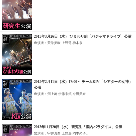
2015年3月26日（木） ひまわり組「パジャマドライブ」公演
出演者：荒巻美咲 上野遥 梅本泉 ...
2015年2月11日（水）17:00～ チームKIV「シアターの女神」
公演
出演者：渕上舞 伊藤来笑 今田美奈...
2013年11月20日（水） 研究生「脳内パラダイス」公演
出演者：宇井真白 上野遥 岡本尚子...