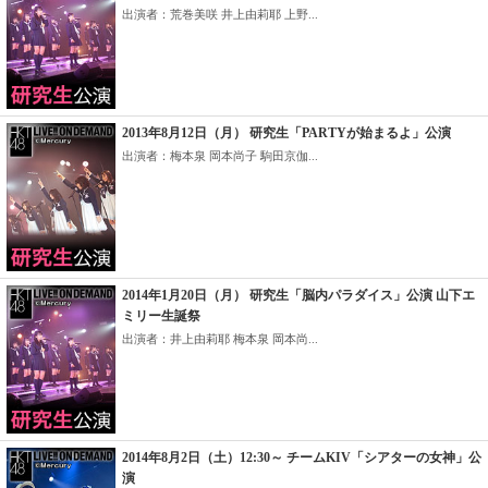
出演者：荒巻美咲 井上由莉耶 上野...
2013年8月12日（月） 研究生「PARTYが始まるよ」公演
出演者：梅本泉 岡本尚子 駒田京伽...
2014年1月20日（月） 研究生「脳内パラダイス」公演 山下エ
ミリー生誕祭
出演者：井上由莉耶 梅本泉 岡本尚...
2014年8月2日（土）12:30～ チームKIV「シアターの女神」公
演