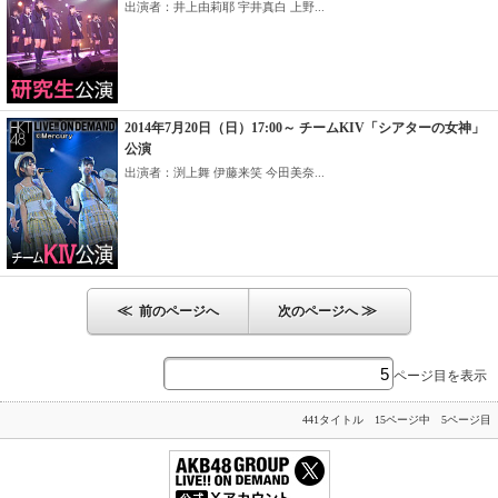
出演者：井上由莉耶 宇井真白 上野...
2014年7月20日（日）17:00～ チームKIV「シアターの女神」
公演
出演者：渕上舞 伊藤来笑 今田美奈...
≪
≫
前のページへ
次のページへ
ページ目を表示
441タイトル 15ページ中 5ページ目