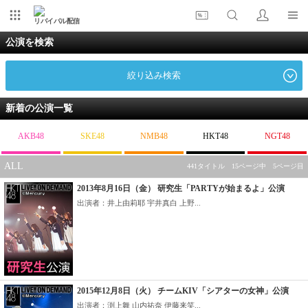
リバイバル配信
公演を検索
絞り込み検索
新着の公演一覧
AKB48
SKE48
NMB48
HKT48
NGT48
ALL
441タイトル 15ページ中 5ページ目
2013年8月16日（金） 研究生「PARTYが始まるよ」公演
出演者：井上由莉耶 宇井真白 上野...
2015年12月8日（火） チームKIV「シアターの女神」公演
出演者：渕上舞 山内祐奈 伊藤来笑...