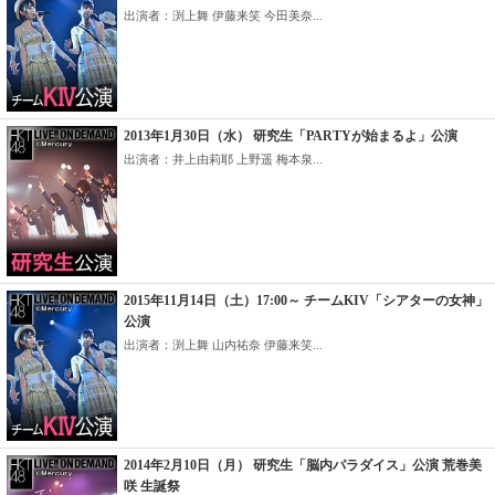
出演者：渕上舞 伊藤来笑 今田美奈...
2013年1月30日（水） 研究生「PARTYが始まるよ」公演
出演者：井上由莉耶 上野遥 梅本泉...
2015年11月14日（土）17:00～ チームKIV「シアターの女神」
公演
出演者：渕上舞 山内祐奈 伊藤来笑...
2014年2月10日（月） 研究生「脳内パラダイス」公演 荒巻美
咲 生誕祭