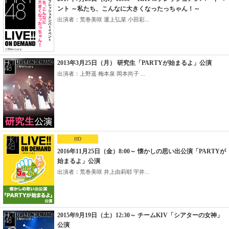
ント ～私たち、こんなに大きくなったっちゃん！～
出演者：荒巻美咲 運上弘菜 小田彩...
2013年3月25日（月） 研究生「PARTYが始まるよ」公演
出演者：上野遥 梅本泉 岡本尚子 ...
HD
2016年11月25日（金）8:00～ 懐かしの思い出公演「PARTYが
始まるよ」公演
出演者：荒巻美咲 井上由莉耶 宇井...
2015年9月19日（土）12:30～ チームKIV「シアターの女神」
公演