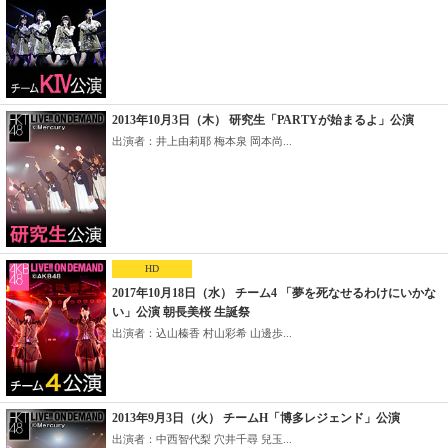
2013年10月3日（木） 研究生「PARTYが始まるよ」公演
出演者：井上由莉耶 梅本泉 岡本尚...
HD
2017年10月18日（水） チーム4 「夢を死なせるわけにいかな
い」公演 朝長美桜 生誕祭
出演者：込山榛香 村山彩希 山邊歩...
2013年9月3日（火） チームH「博多レジェンド」公演
出演者：中西智代梨 穴井千尋 兒玉...