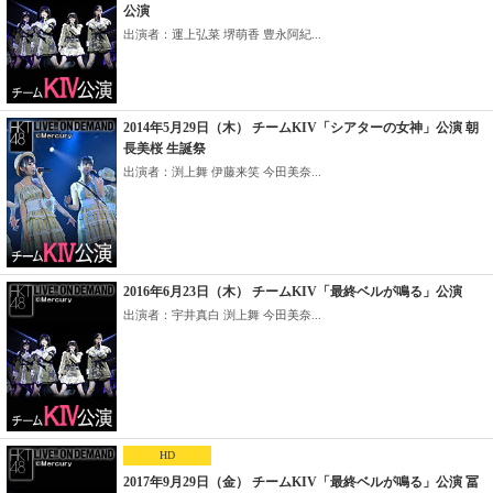
公演
出演者：運上弘菜 堺萌香 豊永阿紀...
2014年5月29日（木） チームKIV「シアターの女神」公演 朝
長美桜 生誕祭
出演者：渕上舞 伊藤来笑 今田美奈...
2016年6月23日（木） チームKIV「最終ベルが鳴る」公演
出演者：宇井真白 渕上舞 今田美奈...
HD
2017年9月29日（金） チームKIV「最終ベルが鳴る」公演 冨