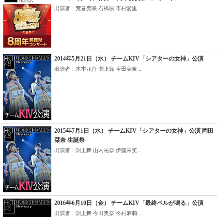
出演者：荒巻美咲 石橋颯 市村愛里...
2014年5月21日（水） チームKIV「シアターの女神」公演
出演者：木本花音 渕上舞 今田美奈...
2015年7月1日（水） チームKIV「シアターの女神」公演 岡田
栞奈 生誕祭
出演者：渕上舞 山内祐奈 伊藤来笑...
2016年6月10日（金） チームKIV「最終ベルが鳴る」公演
出演者：渕上舞 今田美奈 今村麻莉...