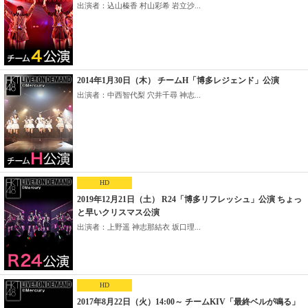
出演者：込山榛香 村山彩希 岩立沙...
2014年1月30日（木） チームH「博多レジェンド」公演
出演者：中西智代梨 穴井千尋 神志...
HD
2019年12月21日（土） R24「博多リフレッシュ」公演 ちょっ
と早いクリスマス公演
出演者：上野遥 神志那結衣 坂口理...
HD
2017年8月22日（火）14:00～ チームKIV「最終ベルが鳴る」