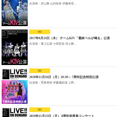
出演者：渕上舞 山内祐奈 伊藤来笑...
HD
2017年8月24日（木） チームKIV「最終ベルが鳴る」公演
出演者：運上弘菜 小田彩加 渕上舞...
HD
2018年11月26日（月）18:30～ 7周年記念特別公演
出演者：荒巻美咲 伊藤優絵瑠 上野...
HD
2019年11月25日（月） 8周年前夜祭コンサート