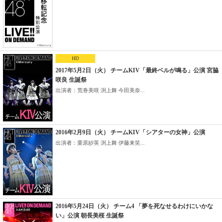
HD
2017年5月2日（火） チームKIV「最終ベルが鳴る」公演 宮脇
咲良 生誕祭
出演者：荒巻美咲 渕上舞 今田美奈...
2016年2月9日（火） チームKIV「シアターの女神」公演
出演者：栗原紗英 渕上舞 伊藤来笑...
2016年5月24日（火） チーム4 「夢を死なせるわけにいかな
い」公演 朝長美桜 生誕祭