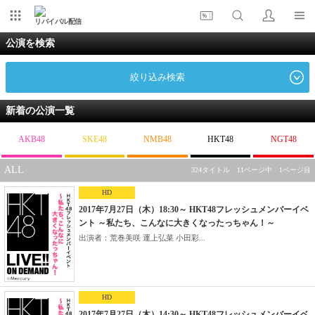
リバイバル配信
公演を検索
絞り込み検索
新着の公演一覧
AKB48
SKE48
NMB48
HKT48
NGT48
ALL
324タイトル 11ページ中 1ページ目
HD
2017年7月27日（木）18:30～ HKT48フレッシュメンバーイベ
ント ～私たち、こんなに大きくなったっちゃん！～
出演者：荒巻美咲 運上弘菜 小田彩...
HD
2017年7月27日（木）14:30～ HKT48フレッシュメンバーイベ