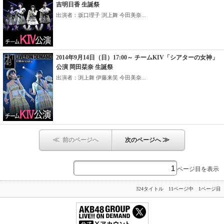
吉明日香 生誕祭
出演者：坂口理子 渕上舞 今田美奈...
2014年9月14日（日）17:00～ チームKIV「シアターの女神」
公演 岡田栞奈 生誕祭
出演者：渕上舞 伊藤来笑 今田美奈...
≪
≫
前のページへ
次のページへ
ページ目を表示
324タイトル 11ページ中 1ページ目