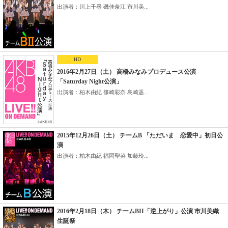
出演者：川上千尋 磯佳奈江 市川美...
HD
2016年2月27日（土） 高橋みなみプロデュース公演
「Saturday Night公演」
出演者：柏木由紀 篠崎彩奈 島崎遥...
2015年12月26日（土） チームB 「ただいま 恋愛中」初日公
演
出演者：柏木由紀 福岡聖菜 加藤玲...
2016年2月18日（木） チームBII「逆上がり」公演 市川美織
生誕祭