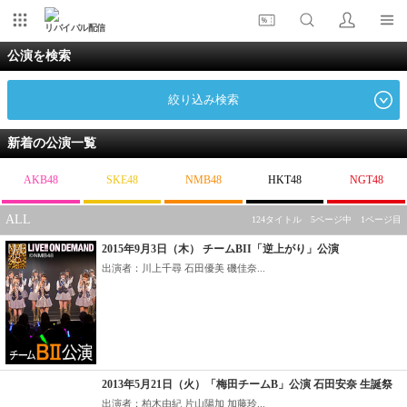
リバイバル配信
公演を検索
絞り込み検索
新着の公演一覧
AKB48
SKE48
NMB48
HKT48
NGT48
ALL
124タイトル 5ページ中 1ページ目
2015年9月3日（木） チームBII「逆上がり」公演
出演者：川上千尋 石田優美 磯佳奈...
2013年5月21日（火）「梅田チームB」公演 石田安奈 生誕祭
出演者：柏木由紀 片山陽加 加藤玲...