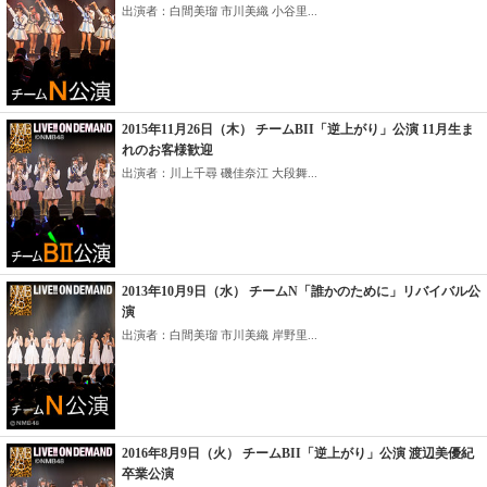
出演者：白間美瑠 市川美織 小谷里...
2015年11月26日（木） チームBII「逆上がり」公演 11月生ま
れのお客様歓迎
出演者：川上千尋 磯佳奈江 大段舞...
2013年10月9日（水） チームN「誰かのために」リバイバル公
演
出演者：白間美瑠 市川美織 岸野里...
2016年8月9日（火） チームBII「逆上がり」公演 渡辺美優紀
卒業公演