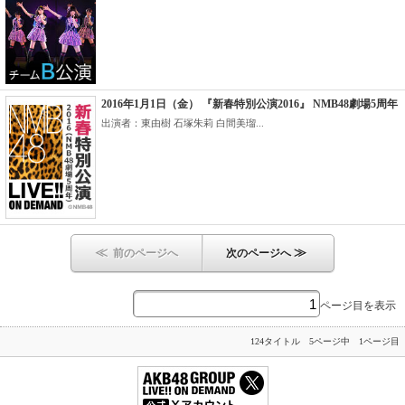
2016年1月1日（金） 『新春特別公演2016』 NMB48劇場5周年
出演者：東由樹 石塚朱莉 白間美瑠...
≪
≫
前のページへ
次のページへ
ページ目を表示
124タイトル 5ページ中 1ページ目