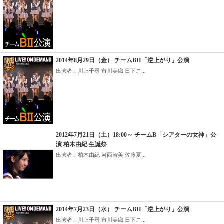
2014年8月29日（金） チームBII「逆上がり」公演
出演者：川上千尋 市川美織 日下こ...
2012年7月21日（土）18:00～ チームB「シアターの女神」公
演 柏木由紀 生誕祭
出演者：柏木由紀 河西智美 佐藤夏...
2014年7月23日（水） チームBII「逆上がり」公演
出演者：川上千尋 市川美織 日下こ...