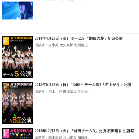
2014年4月25日（金） チームS 「制服の芽」初日公演
出演者：東李苑 大矢真那 北川綾巴...
2015年6月28日（日） 13:00～ チームBII「逆上がり」公演
出演者：川上千尋 磯佳奈江 市川美...
2013年12月3日（火）「梅田チームB」公演 石田晴香 生誕祭
出演者：柏木由紀 片山陽加 加藤玲...