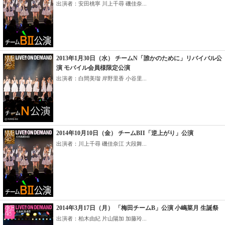
出演者：安田桃寧 川上千尋 磯佳奈...
2013年1月30日（水） チームN「誰かのために」リバイバル公
演 モバイル会員様限定公演
出演者：白間美瑠 岸野里香 小谷里...
2014年10月10日（金） チームBII「逆上がり」公演
出演者：川上千尋 磯佳奈江 大段舞...
2014年3月17日（月） 「梅田チームB」公演 小嶋菜月 生誕祭
出演者：柏木由紀 片山陽加 加藤玲...