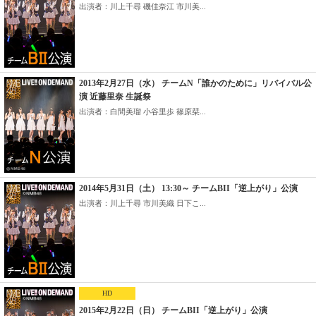
出演者：川上千尋 磯佳奈江 市川美...
2013年2月27日（水） チームN「誰かのために」リバイバル公
演 近藤里奈 生誕祭
出演者：白間美瑠 小谷里歩 篠原栞...
2014年5月31日（土） 13:30～ チームBII「逆上がり」公演
出演者：川上千尋 市川美織 日下こ...
HD
2015年2月22日（日） チームBII「逆上がり」公演