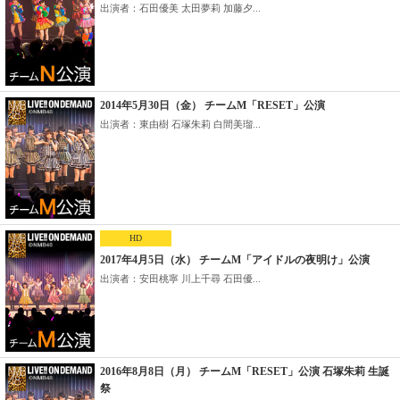
出演者：石田優美 太田夢莉 加藤夕...
2014年5月30日（金） チームM「RESET」公演
出演者：東由樹 石塚朱莉 白間美瑠...
HD
2017年4月5日（水） チームM「アイドルの夜明け」公演
出演者：安田桃寧 川上千尋 石田優...
2016年8月8日（月） チームM「RESET」公演 石塚朱莉 生誕
祭