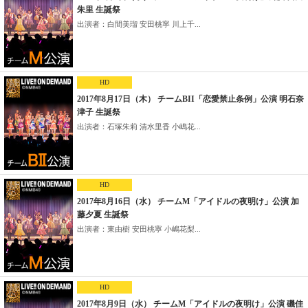
朱里 生誕祭
出演者：白間美瑠 安田桃寧 川上千...
HD
2017年8月17日（木） チームBII「恋愛禁止条例」公演 明石奈
津子 生誕祭
出演者：石塚朱莉 清水里香 小嶋花...
HD
2017年8月16日（水） チームM「アイドルの夜明け」公演 加
藤夕夏 生誕祭
出演者：東由樹 安田桃寧 小嶋花梨...
HD
2017年8月9日（水） チームM「アイドルの夜明け」公演 磯佳