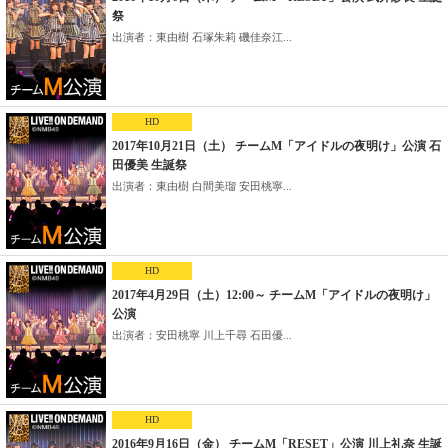
祭
出演者：東由樹 石塚朱莉 磯佳奈江...
HD
2017年10月21日（土） チームM「アイドルの夜明け」公演 石
田優美 生誕祭
出演者：東由樹 白間美瑠 安田桃寧...
HD
2017年4月29日（土）12:00～ チームM「アイドルの夜明け」
公演
出演者：安田桃寧 川上千尋 石田優...
HD
2016年9月16日（金） チームM「RESET」公演 川上礼奈 生誕