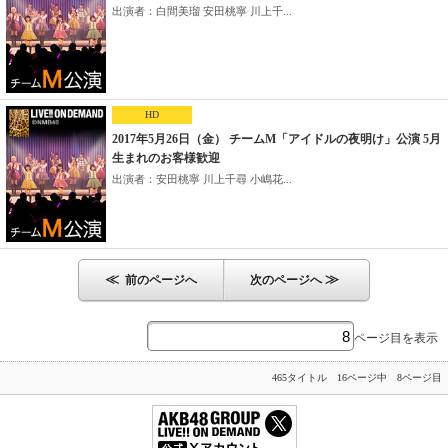
出演者：白間美瑠 安田桃寧 川上千...
HD
2017年5月26日（金） チームM「アイドルの夜明け」公演 5月
生まれのお客様歓迎
出演者：安田桃寧 川上千尋 小嶋花...
≪
≫
前のページへ
次のページへ
ページ目を表示
465タイトル 16ページ中 8ページ目