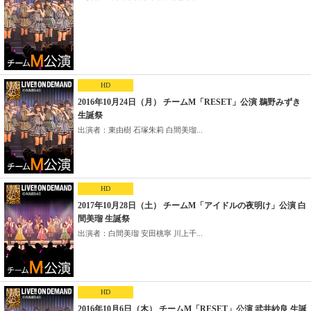
HD
2016年10月24日（月） チームM「RESET」公演 鵜野みずき
生誕祭
出演者：東由樹 石塚朱莉 白間美瑠...
HD
2017年10月28日（土） チームM「アイドルの夜明け」公演 白
間美瑠 生誕祭
出演者：白間美瑠 安田桃寧 川上千...
HD
2016年10月6日（木） チームM「RESET」公演 武井紗良 生誕