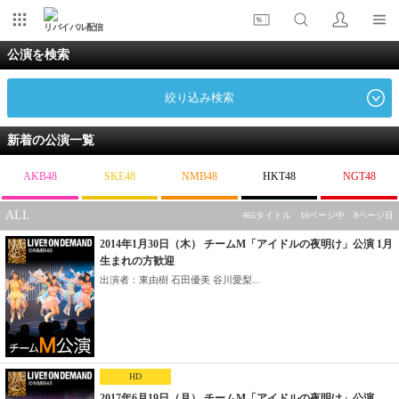
リバイバル配信
公演を検索
絞り込み検索
新着の公演一覧
AKB48
SKE48
NMB48
HKT48
NGT48
ALL
465タイトル 16ページ中 8ページ目
2014年1月30日（木） チームM「アイドルの夜明け」公演 1月
生まれの方歓迎
出演者：東由樹 石田優美 谷川愛梨...
HD
2017年6月19日（月） チームM「アイドルの夜明け」公演