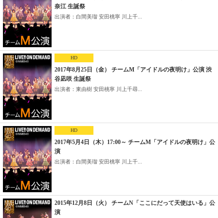
奈江 生誕祭
出演者：白間美瑠 安田桃寧 川上千...
HD
2017年8月25日（金） チームM「アイドルの夜明け」公演 渋
谷凪咲 生誕祭
出演者：東由樹 安田桃寧 川上千尋...
HD
2017年5月4日（木）17:00～ チームM「アイドルの夜明け」公
演
出演者：白間美瑠 安田桃寧 川上千...
2015年12月8日（火） チームN「ここにだって天使はいる」公
演