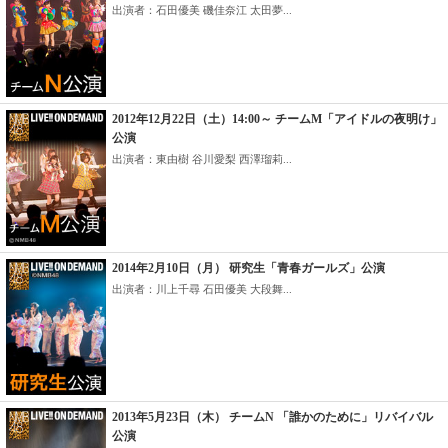
出演者：石田優美 磯佳奈江 太田夢...
2012年12月22日（土）14:00～ チームM「アイドルの夜明け」
公演
出演者：東由樹 谷川愛梨 西澤瑠莉...
2014年2月10日（月） 研究生「青春ガールズ」公演
出演者：川上千尋 石田優美 大段舞...
2013年5月23日（木） チームN 「誰かのために」リバイバル
公演