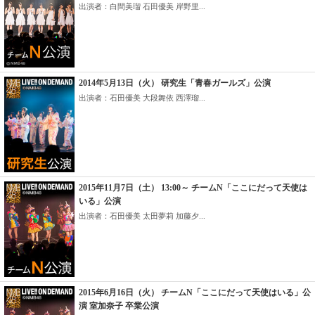
出演者：白間美瑠 石田優美 岸野里...
2014年5月13日（火） 研究生「青春ガールズ」公演
出演者：石田優美 大段舞依 西澤瑠...
2015年11月7日（土） 13:00～ チームN「ここにだって天使は
いる」公演
出演者：石田優美 太田夢莉 加藤夕...
2015年6月16日（火） チームN「ここにだって天使はいる」公
演 室加奈子 卒業公演