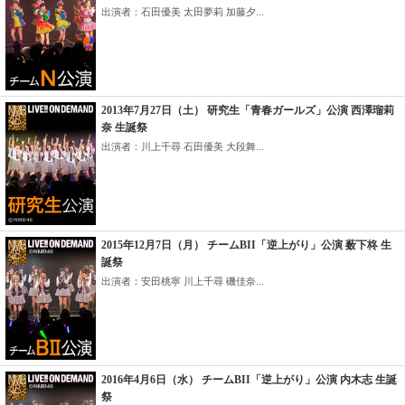
出演者：石田優美 太田夢莉 加藤夕...
2013年7月27日（土） 研究生「青春ガールズ」公演 西澤瑠莉
奈 生誕祭
出演者：川上千尋 石田優美 大段舞...
2015年12月7日（月） チームBII「逆上がり」公演 薮下柊 生
誕祭
出演者：安田桃寧 川上千尋 磯佳奈...
2016年4月6日（水） チームBII「逆上がり」公演 内木志 生誕
祭