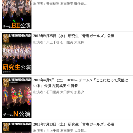
出演者：安田桃寧 石田優美 磯佳奈...
2013年9月25日（水） 研究生「青春ガールズ」公演
出演者：川上千尋 石田優美 大段舞...
2016年4月9日（土） 18:00～ チームN「ここにだって天使は
いる」公演 古賀成美 生誕祭
出演者：石田優美 太田夢莉 加藤夕...
2013年7月13日（土） 研究生「青春ガールズ」公演
出演者：川上千尋 石田優美 大段舞...