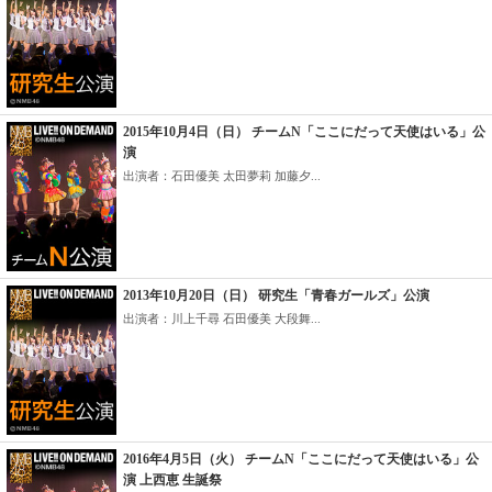
2015年10月4日（日） チームN「ここにだって天使はいる」公
演
出演者：石田優美 太田夢莉 加藤夕...
2013年10月20日（日） 研究生「青春ガールズ」公演
出演者：川上千尋 石田優美 大段舞...
2016年4月5日（火） チームN「ここにだって天使はいる」公
演 上西恵 生誕祭