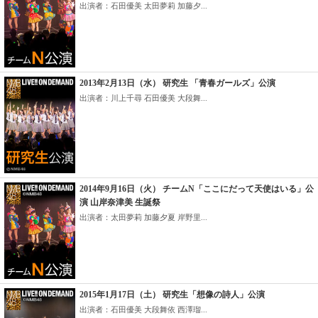
出演者：石田優美 太田夢莉 加藤夕...
2013年2月13日（水） 研究生 「青春ガールズ」公演
出演者：川上千尋 石田優美 大段舞...
2014年9月16日（火） チームN「ここにだって天使はいる」公
演 山岸奈津美 生誕祭
出演者：太田夢莉 加藤夕夏 岸野里...
2015年1月17日（土） 研究生「想像の詩人」公演
出演者：石田優美 大段舞依 西澤瑠...