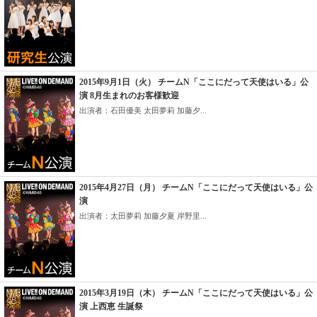
2015年9月1日（火） チームN「ここにだって天使はいる」公
演 8月生まれのお客様歓迎
出演者：石田優美 太田夢莉 加藤夕...
2015年4月27日（月） チームN「ここにだって天使はいる」公
演
出演者：太田夢莉 加藤夕夏 岸野里...
2015年3月19日（木） チームN「ここにだって天使はいる」公
演 上西恵 生誕祭