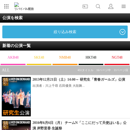
リバイバル配信
公演を検索
絞り込み検索
新着の公演一覧
AKB48
SKE48
NMB48
HKT48
NGT48
ALL
451タイトル 16ページ中 11ページ目
2013年12月21日（土）14:00～ 研究生「青春ガールズ」公演
出演者：川上千尋 石田優美 大段舞...
2016年6月6日（月） チームN「ここにだって天使はいる」公
演 岸野里香 生誕祭