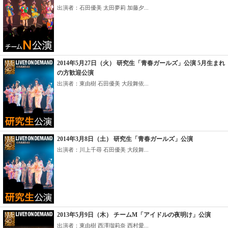
出演者：石田優美 太田夢莉 加藤夕...
2014年5月27日（火） 研究生「青春ガールズ」公演 5月生まれ
の方歓迎公演
出演者：東由樹 石田優美 大段舞依...
2014年3月8日（土） 研究生「青春ガールズ」公演
出演者：川上千尋 石田優美 大段舞...
2013年5月9日（木） チームM「アイドルの夜明け」公演
出演者：東由樹 西澤瑠莉奈 西村愛...