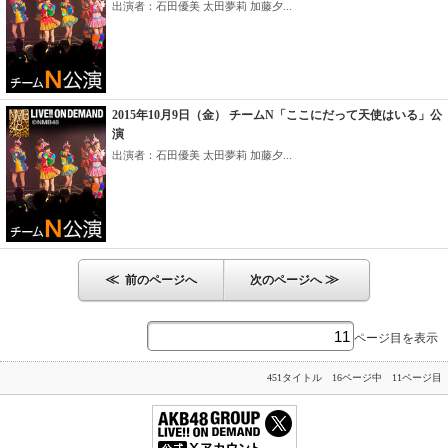
出演者：石田優美 太田夢莉 加藤夕...
2015年10月9日（金） チームN「ここにだって天使はいる」公
演
出演者：石田優美 太田夢莉 加藤夕...
≪
≫
前のページへ
次のページへ
ページ目を表示
451タイトル 16ページ中 11ページ目