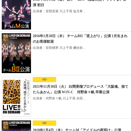
演 初日
出演者：安部若菜 川上千尋 塩月希...
2016年1月28日（木） チームBII「逆上がり」公演 1月生まれ
のお客様歓迎
出演者：安田桃寧 川上千尋 磯佳奈...
HD
2021年11月30日（火） 白間美瑠プロデュース「大阪魂、捨て
たらあかん」公演 W1N-C 河野奈々帆 卒業公演
出演者：河野奈々帆 川上千尋 水田...
HD
2018年1月4日（木） チームM「アイドルの夜明け」公演