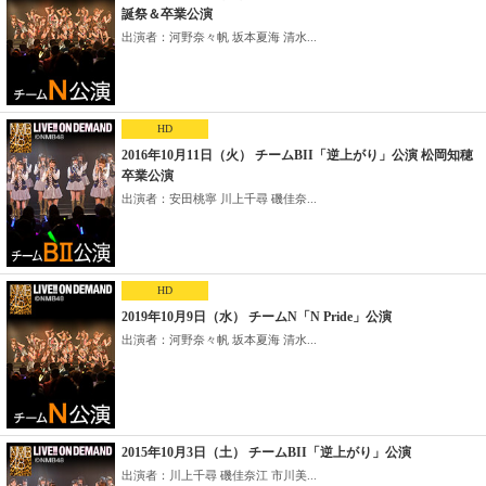
誕祭＆卒業公演
出演者：河野奈々帆 坂本夏海 清水...
HD
2016年10月11日（火） チームBII「逆上がり」公演 松岡知穂
卒業公演
出演者：安田桃寧 川上千尋 磯佳奈...
HD
2019年10月9日（水） チームN「N Pride」公演
出演者：河野奈々帆 坂本夏海 清水...
2015年10月3日（土） チームBII「逆上がり」公演
出演者：川上千尋 磯佳奈江 市川美...