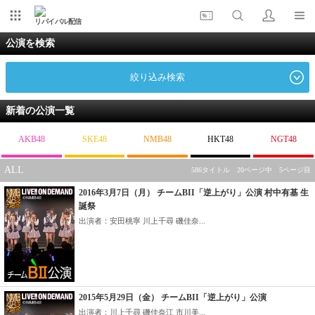
リバイバル配信
公演を検索
絞り込み検索
新着の公演一覧
AKB48
SKE48
NMB48
HKT48
NGT48
ALL
586タイトル 20ページ中 5ページ目
2016年3月7日（月） チームBII「逆上がり」公演 村中有基 生
誕祭
出演者：安田桃寧 川上千尋 磯佳奈...
2015年5月29日（金） チームBII「逆上がり」公演
出演者：川上千尋 磯佳奈江 市川美...