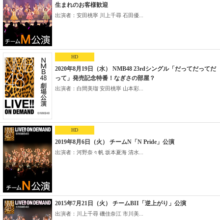
生まれのお客様歓迎
出演者：安田桃寧 川上千尋 石田優...
HD
2020年8月19日（水） NMB48 23rdシングル「だってだってだ
って」発売記念特番！なぎさの部屋？
出演者：白間美瑠 安田桃寧 山本彩...
HD
2019年8月6日（火） チームN「N Pride」公演
出演者：河野奈々帆 坂本夏海 清水...
2015年7月21日（火） チームBII「逆上がり」公演
出演者：川上千尋 磯佳奈江 市川美...