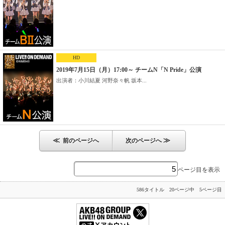
HD
2019年7月15日（月）17:00～ チームN「N Pride」公演
出演者：小川結夏 河野奈々帆 坂本...
≪
≫
前のページへ
次のページへ
ページ目を表示
586タイトル 20ページ中 5ページ目