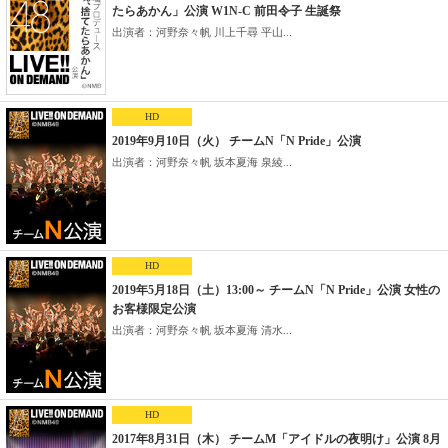
たらあかん」公演 W1N-C 前田令子 生誕祭
出演者：河野奈々帆 川上千尋 平山...
HD
2019年9月10日（火） チームN「N Pride」公演
出演者：河野奈々帆 坂本夏海 泉綾...
HD
2019年5月18日（土）13:00～ チームN「N Pride」公演 女性の
お客様限定公演
出演者：河野奈々帆 坂本夏海 清水...
HD
2017年8月31日（木） チームM「アイドルの夜明け」公演 8月