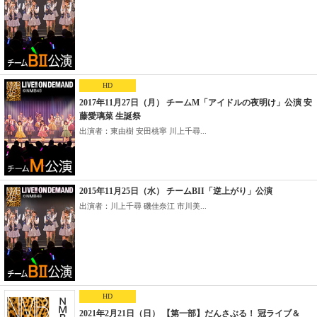
HD
2017年11月27日（月） チームM「アイドルの夜明け」公演 安
藤愛璃菜 生誕祭
出演者：東由樹 安田桃寧 川上千尋...
2015年11月25日（水） チームBII「逆上がり」公演
出演者：川上千尋 磯佳奈江 市川美...
HD
2021年2月21日（日） 【第一部】だんさぶる！ 冠ライブ＆