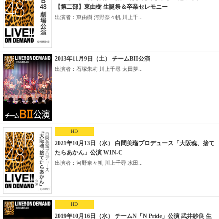
【第二部】東由樹 生誕祭＆卒業セレモニー
出演者：東由樹 河野奈々帆 川上千...
2013年11月9日（土） チームBII公演
出演者：石塚朱莉 川上千尋 太田夢...
HD
2021年10月13日（水） 白間美瑠プロデュース「大阪魂、捨て
たらあかん」公演 W1N-C
出演者：河野奈々帆 川上千尋 水田...
HD
2019年10月16日（水） チームN「N Pride」公演 武井紗良 生