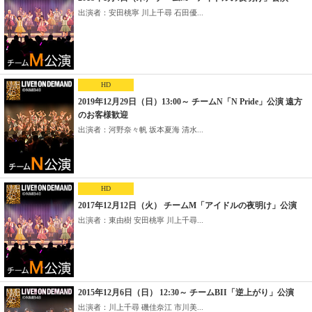
出演者：安田桃寧 川上千尋 石田優...
HD
2019年12月29日（日）13:00～ チームN「N Pride」公演 遠方
のお客様歓迎
出演者：河野奈々帆 坂本夏海 清水...
HD
2017年12月12日（火） チームM「アイドルの夜明け」公演
出演者：東由樹 安田桃寧 川上千尋...
2015年12月6日（日） 12:30～ チームBII「逆上がり」公演
出演者：川上千尋 磯佳奈江 市川美...